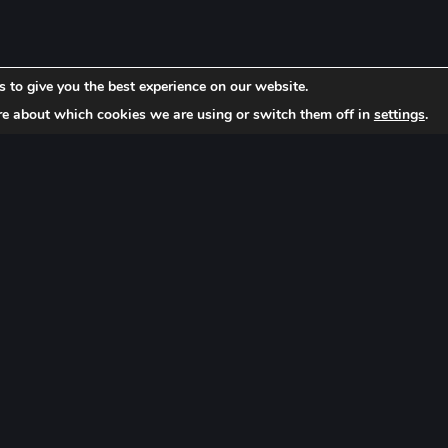
 to give you the best experience on our website.
re about which cookies we are using or switch them off in
settings
.
Bize Ulaşın
kaleler, kararlar ve sair
Reklam Yasağı Yönetmeliği
evzuat hükümleri dikkate
ecek her türlü tavır ve
Cumhuriyet Bulvarı No
lanmaktadır. Site
Pasaport - Izmir / TÜR
birinde reklam, tanıtım,
memektedir. Bu sebeple,
k hizmeti yerine geçtiği
Telefon:
 bulunan her türlü
ilgi ve emeğinin ürünü
+90 232 484 48 46
dedir ve izinsiz kullanımı
+90 232 445 72 06
Mail :
bilgi@gocuk.com.