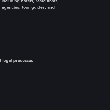
including hotels, restaurants,
l agencies, tour guides, and
d legal processes