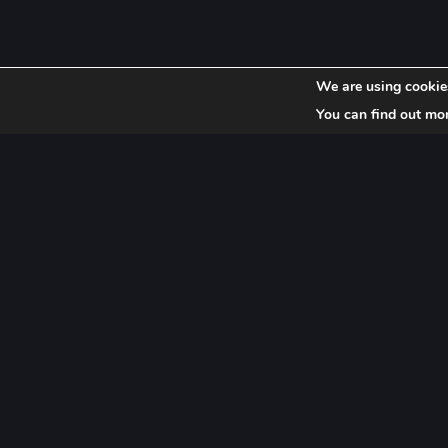
We are using cookies
You can find out mo
UYARI: Bu sitede yer alan bilgiler, ma
paylaşımlar Avukatlık Kanunu, TBB 
ve TBB Meslek Kuralları ile ilgili m
alınarak ve meslek itibarını zedeley
davranıştan özenle kaçınılarak hazır
içeriğindeki paylaşımların herhangi 
pazarlama, iş sağlama amacı güdül
bu bilgilerin profesyonel danışmanlı
kabul edilmemelidir. Site içeriğinde
paylaşım Göçük Law Firm ekibinin b
olup, FSEK kapsamında eser niteliğin
yasaktır.