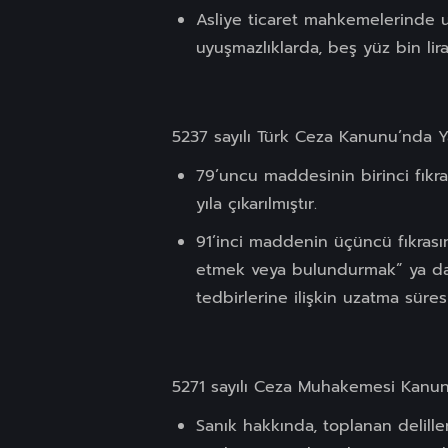
Asliye ticaret mahkemelerinde u
uyuşmazlıklarda, beş yüz bin lirad
5237 sayılı Türk Ceza Kanunu’nda Ya
79’uncu maddesinin birinci fıkras
yıla çıkarılmıştır.
91’inci maddenin üçüncü fıkrası
etmek veya bulundurmak” ya da 
tedbirlerine ilişkin uzatma süresi 
5271 sayılı Ceza Muhakemesi Kanunu
Sanık hakkında, toplanan delill