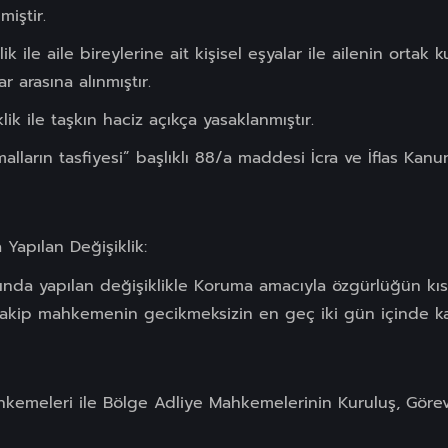
miştir.
 ile aile bireylerine ait kişisel eşyalar ile ailenin orta
r arasına alınmıştır.
ik ile taşkın haciz açıkça yasaklanmıştır.
ların tasfiyesi” başlıklı 88/a maddesi İcra ve İflas Kanu
Yapılan Değişiklik:
ında yapılan değişiklikle Koruma amacıyla özgürlüğün kı
akip mahkemenin gecikmeksizin en geç iki gün içinde kar
Mahkemeleri ile Bölge Adliye Mahkemelerinin Kuruluş, Göre