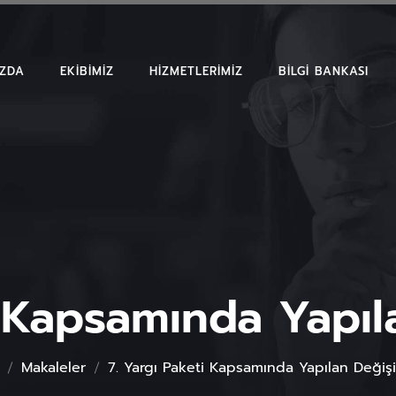
IZDA
EKIBIMIZ
HIZMETLERIMIZ
BILGI BANKASI
MAKALELER
EMSAL KARAR
BÜLTENLER
i Kapsamında Yapıla
Makaleler
7. Yargı Paketi Kapsamında Yapılan Değişik