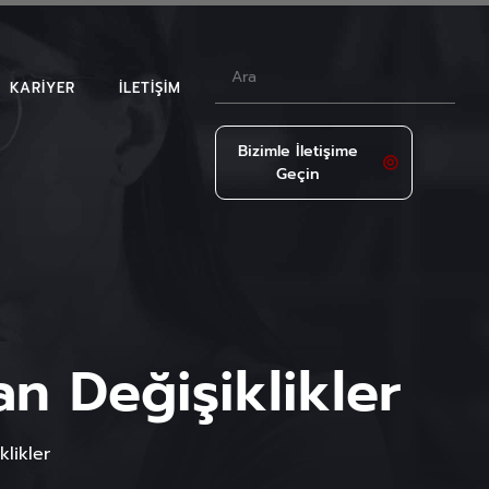
KARIYER
İLETIŞIM
Bizimle İletişime
Geçin
LAR
n Değişiklikler
likler