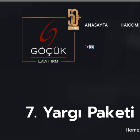
ANASAYFA
HAKKIM
">
7. Yargı Paket
Home