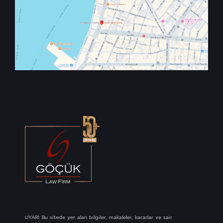
UYARI: Bu sitede yer alan bilgiler, makaleler, kararlar ve sair