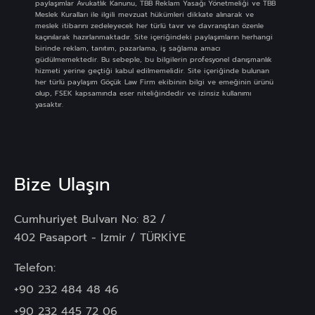
paylaşımlar Avukatlık Kanunu, TBB Reklam Yasağı Yönetmeliği ve TBB
Meslek Kuralları ile ilgili mevzuat hükümleri dikkate alınarak ve
meslek itibarını zedeleyecek her türlü tavır ve davranıştan özenle
kaçınılarak hazırlanmaktadır. Site içeriğindeki paylaşımların herhangi
birinde reklam, tanıtım, pazarlama, iş sağlama amacı
güdülmemektedir. Bu sebeple, bu bilgilerin profesyonel danışmanlık
hizmeti yerine geçtiği kabul edilmemelidir. Site içeriğinde bulunan
her türlü paylaşım Göçük Law Firm ekibinin bilgi ve emeğinin ürünü
olup, FSEK kapsamında eser niteliğindedir ve izinsiz kullanımı
yasaktır.
Bize Ulaşın
Cumhuriyet Bulvarı No: 82 /
402 Pasaport - Izmir / TÜRKİYE
Telefon:
+90 232 484 48 46
+90 232 445 72 06