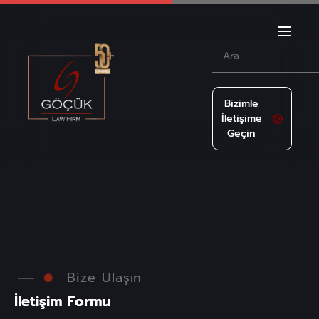
Bizimle
İletişime
Geçin
Bize Ulaşın
İ
l
e
t
i
ş
i
m
F
o
r
m
u