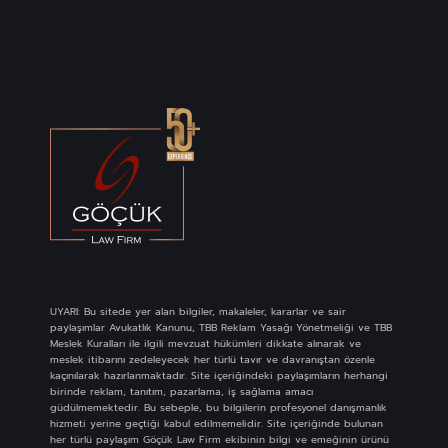
UYARI: Bu sitede yer alan bilgiler, makaleler, kararlar ve sair
paylaşımlar Avukatlık Kanunu, TBB Reklam Yasağı Yönetmeliği ve TBB
Meslek Kuralları ile ilgili mevzuat hükümleri dikkate alınarak ve
meslek itibarını zedeleyecek her türlü tavır ve davranıştan özenle
kaçınılarak hazırlanmaktadır. Site içeriğindeki paylaşımların herhangi
birinde reklam, tanıtım, pazarlama, iş sağlama amacı
güdülmemektedir. Bu sebeple, bu bilgilerin profesyonel danışmanlık
hizmeti yerine geçtiği kabul edilmemelidir. Site içeriğinde bulunan
her türlü paylaşım Göçük Law Firm ekibinin bilgi ve emeğinin ürünü