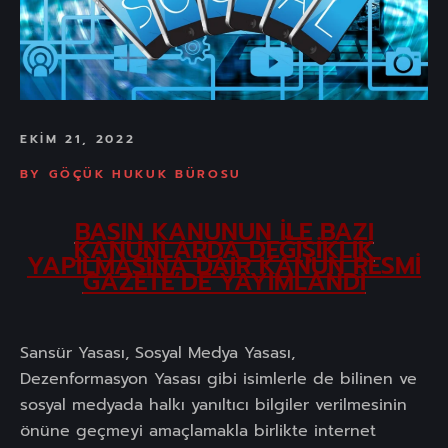
EKIM 21, 2022
BY
GÖÇÜK HUKUK BÜROSU
BASIN KANUNUN İLE BAZI
KANUNLARDA DEĞİŞİKLİK
YAPILMASINA DAİR KANUN RESMİ
GAZETE’DE YAYIMLANDI
Sansür Yasası, Sosyal Medya Yasası,
Dezenformasyon Yasası gibi isimlerle de bilinen ve
sosyal medyada halkı yanıltıcı bilgiler verilmesinin
önüne geçmeyi amaçlamakla birlikte internet