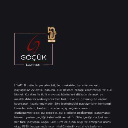
UYARI: Bu sitede yer alan bilgiler, makaleler, kararlar ve sair
paylaşımlar Avukatlık Kanunu, TBB Reklam Yasağı Yönetmeliği ve TBB
Meslek Kuralları ile ilgili mevzuat hükümleri dikkate alınarak ve
meslek itibarını zedeleyecek her türlü tavır ve davranıştan özenle
kaçınılarak hazırlanmaktadır. Site içeriğindeki paylaşımların herhangi
birinde reklam, tanıtım, pazarlama, iş sağlama amacı
güdülmemektedir. Bu sebeple, bu bilgilerin profesyonel danışmanlık
hizmeti yerine geçtiği kabul edilmemelidir. Site içeriğinde bulunan
her türlü paylaşım Göçük Law Firm ekibinin bilgi ve emeğinin ürünü
olup, FSEK kapsamında eser niteliğindedir ve izinsiz kullanımı