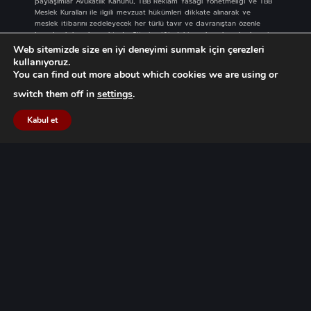
paylaşımlar Avukatlık Kanunu, TBB Reklam Yasağı Yönetmeliği ve TBB
Meslek Kuralları ile ilgili mevzuat hükümleri dikkate alınarak ve
meslek itibarını zedeleyecek her türlü tavır ve davranıştan özenle
kaçınılarak hazırlanmaktadır. Site içeriğindeki paylaşımların herhangi
birinde reklam, tanıtım, pazarlama, iş sağlama amacı
Web sitemizde size en iyi deneyimi sunmak için çerezleri
güdülmemektedir. Bu sebeple, bu bilgilerin profesyonel danışmanlık
kullanıyoruz.
hizmeti yerine geçtiği kabul edilmemelidir. Site içeriğinde bulunan
You can find out more about which cookies we are using or
her türlü paylaşım Göçük Law Firm ekibinin bilgi ve emeğinin ürünü
olup, FSEK kapsamında eser niteliğindedir ve izinsiz kullanımı
switch them off in
settings
.
yasaktır.
Kabul et
Bize Ulaşın
Cumhuriyet Bulvarı No: 82 /
402 Pasaport - Izmir / TÜRKİYE
Telefon:
+90 232 484 48 46
+90 232 445 72 06