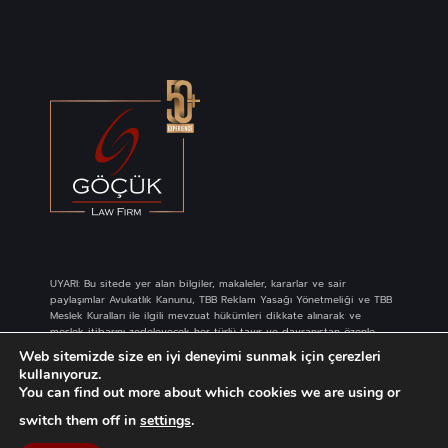
UYARI: Bu sitede yer alan bilgiler, makaleler, kararlar ve sair
paylaşımlar Avukatlık Kanunu, TBB Reklam Yasağı Yönetmeliği ve TBB
Meslek Kuralları ile ilgili mevzuat hükümleri dikkate alınarak ve
meslek itibarını zedeleyecek her türlü tavır ve davranıştan özenle
kaçınılarak hazırlanmaktadır. Site içeriğindeki paylaşımların herhangi
Web sitemizde size en iyi deneyimi sunmak için çerezleri
birinde reklam, tanıtım, pazarlama, iş sağlama amacı
kullanıyoruz.
güdülmemektedir. Bu sebeple, bu bilgilerin profesyonel danışmanlık
You can find out more about which cookies we are using or
hizmeti yerine geçtiği kabul edilmemelidir. Site içeriğinde bulunan
her türlü paylaşım Göçük Law Firm ekibinin bilgi ve emeğinin ürünü
switch them off in
settings
.
olup, FSEK kapsamında eser niteliğindedir ve izinsiz kullanımı
yasaktır.