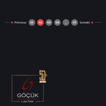
Previous
01
02
03
04
…
07
Sonraki