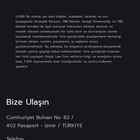
UYARI: Bu sitede yer alan bilgiler, makaleler, kararlar ve sair
paylaşımlar Avukatlık Kanunu, TBB Reklam Yasağı Yönetmeliği ve TBB
Meslek Kuralları ile ilgili mevzuat hükümleri dikkate alınarak ve
meslek itibarını zedeleyecek her türlü tavır ve davranıştan özenle
kaçınılarak hazırlanmaktadır. Site içeriğindeki paylaşımların herhangi
birinde reklam, tanıtım, pazarlama, iş sağlama amacı
güdülmemektedir. Bu sebeple, bu bilgilerin profesyonel danışmanlık
hizmeti yerine geçtiği kabul edilmemelidir. Site içeriğinde bulunan
her türlü paylaşım Göçük Law Firm ekibinin bilgi ve emeğinin ürünü
olup, FSEK kapsamında eser niteliğindedir ve izinsiz kullanımı
yasaktır.
Bize Ulaşın
Cumhuriyet Bulvarı No: 82 /
402 Pasaport - Izmir / TÜRKİYE
Telefon: