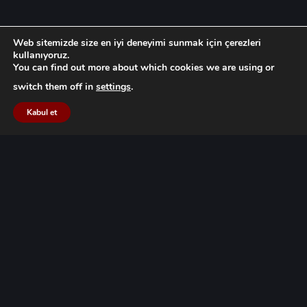
Web sitemizde size en iyi deneyimi sunmak için çerezleri
kullanıyoruz.
You can find out more about which cookies we are using or
switch them off in
settings
.
Kabul et
UYARI: Bu sitede yer alan bilgiler, makaleler, kararlar ve sair
paylaşımlar Avukatlık Kanunu, TBB Reklam Yasağı Yönetmeliği ve TBB
Meslek Kuralları ile ilgili mevzuat hükümleri dikkate alınarak ve
meslek itibarını zedeleyecek her türlü tavır ve davranıştan özenle
kaçınılarak hazırlanmaktadır. Site içeriğindeki paylaşımların herhangi
birinde reklam, tanıtım, pazarlama, iş sağlama amacı
güdülmemektedir. Bu sebeple, bu bilgilerin profesyonel danışmanlık
hizmeti yerine geçtiği kabul edilmemelidir. Site içeriğinde bulunan
her türlü paylaşım Göçük Law Firm ekibinin bilgi ve emeğinin ürünü
olup, FSEK kapsamında eser niteliğindedir ve izinsiz kullanımı
yasaktır.