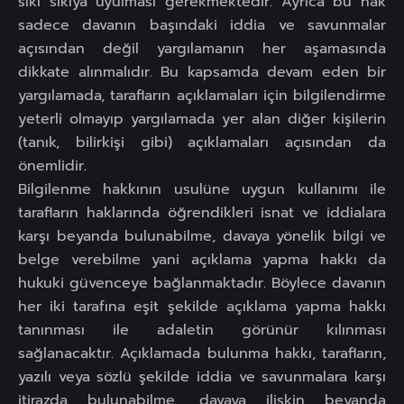
sıkı sıkıya uyulması gerekmektedir. Ayrıca bu hak
sadece davanın başındaki iddia ve savunmalar
açısından değil yargılamanın her aşamasında
dikkate alınmalıdır. Bu kapsamda devam eden bir
yargılamada, tarafların açıklamaları için bilgilendirme
yeterli olmayıp yargılamada yer alan diğer kişilerin
(tanık, bilirkişi gibi) açıklamaları açısından da
önemlidir
.
Bilgilenme hakkının usulüne uygun kullanımı ile
tarafların haklarında öğrendikleri isnat ve iddialara
karşı beyanda bulunabilme, davaya yönelik bilgi ve
belge verebilme yani açıklama yapma hakkı da
hukuki güvenceye bağlanmaktadır. Böylece davanın
her iki tarafına eşit şekilde açıklama yapma hakkı
tanınması ile adaletin görünür kılınması
sağlanacaktır. Açıklamada bulunma hakkı, tarafların,
yazılı veya sözlü şekilde iddia ve savunmalara karşı
itirazda bulunabilme, davaya ilişkin beyanda