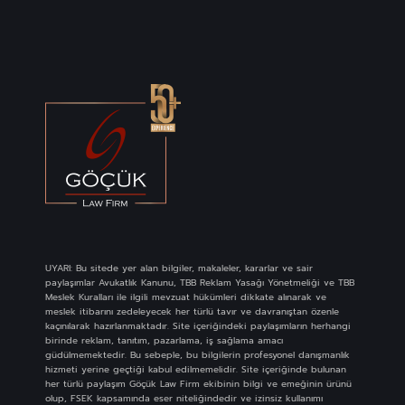
UYARI: Bu sitede yer alan bilgiler, makaleler, kararlar ve sair
paylaşımlar Avukatlık Kanunu, TBB Reklam Yasağı Yönetmeliği ve TBB
Meslek Kuralları ile ilgili mevzuat hükümleri dikkate alınarak ve
meslek itibarını zedeleyecek her türlü tavır ve davranıştan özenle
kaçınılarak hazırlanmaktadır. Site içeriğindeki paylaşımların herhangi
birinde reklam, tanıtım, pazarlama, iş sağlama amacı
güdülmemektedir. Bu sebeple, bu bilgilerin profesyonel danışmanlık
hizmeti yerine geçtiği kabul edilmemelidir. Site içeriğinde bulunan
her türlü paylaşım Göçük Law Firm ekibinin bilgi ve emeğinin ürünü
olup, FSEK kapsamında eser niteliğindedir ve izinsiz kullanımı