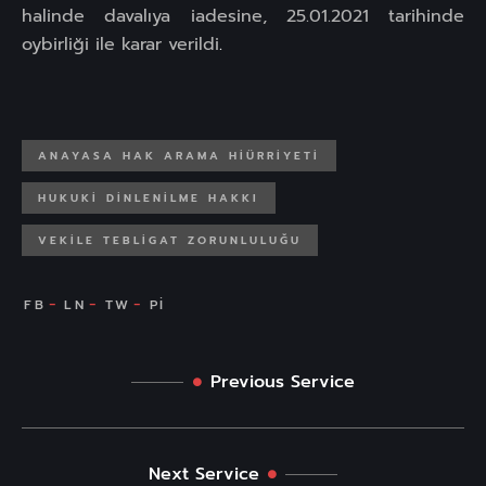
halinde davalıya iadesine, 25.01.2021 tarihinde
oybirliği ile karar verildi
.
ANAYASA HAK ARAMA HIÜRRIYETI
HUKUKI DINLENILME HAKKI
VEKILE TEBLIGAT ZORUNLULUĞU
Previous Service
Next Service