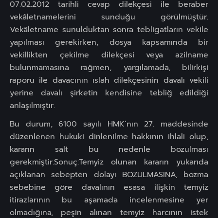
07.02.2012 tarihli cevap dilekçesi ile beraber
vekâletnamelerini sunduğu görülmüştür.
Vekâletname sunulduktan sonra tebligatların vekile
yapılması gerekirken, dosya kapsamında bir
vekillikten çekilme dilekçesi veya azilname
bulunmamasına rağmen, yargılamada, bilirkişi
raporu ile davacının ıslah dilekçesinin davalı vekili
yerine davalı şirketin kendisine tebliğ edildiği
anlaşılmıştır.
Bu durum, 6100 sayılı HMK’nın 27. maddesinde
düzenlenen hukuki dinlenilme hakkının ihlali olup,
kararın salt bu nedenle bozulması
gerekmiştir.Sonuç:Temyiz olunan kararın yukarıda
açıklanan sebepten dolayı BOZULMASINA, bozma
sebebine göre davalının esasa ilişkin temyiz
itirazlarının bu aşamada incelenmesine yer
olmadığına, peşin alınan temyiz harcının istek