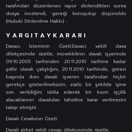
tarafından düzenlenen rapor dinlendikten sonra
dosya incelendi, gereği konuşulup düşünüldü
(Hukuki Dinlenilme Hakkı) :
Y A R G I T A Y K A R A R I
Davacı İsteminin Özeti:Davacı vekili dava
dilekçesinde özetle; müvekkilinin davalı işyerinde
09.10.2005 tarihinden 20.11.2010 tarihine kadar
şoför olarak çalıştığını, 20.11.2010 tarihinde, görevi
başında iken davalı işveren tarafından hiçbir
gerekçe gösterilmeksizin, sözlü bir şekilde işine
son verildiğini iddia ederek bir kısım işçilik
alacaklarının davalıdan tahsiline karar verilmesini
talep etmiştir.
Davalı Cevabının Özeti:
Davalı şirket vekili cevap dilekçesinde özetle;