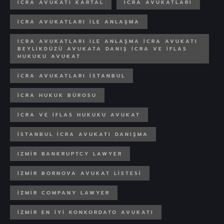
İCRA AVUKATI KARTAL
İCRA AVUKATLARI
İCRA AVUKATLARI ILE ANLAŞMA
İCRA AVUKATLARI ILE ANLAŞMA İCRA AVUKATI
BEYLIKDÜZÜ AVUKATA DANIŞ İCRA VE İFLAS
HUKUKU AVUKAT
İCRA AVUKATLARI İSTANBUL
İCRA HUKUK BÜROSU
İCRA VE İFLAS HUKUKU AVUKAT
İSTANBUL İCRA AVUKATI DANIŞMA
IZMIR BANKRUPTCY LAWYER
İZMIR BORNOVA AVUKAT LISTESI
IZMIR COMPANY LAWYER
IZMIR EN IYI KONKORDATO AVUKATI