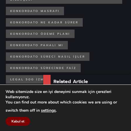
KONKORDATO MASRAFI
KONKORDATO NE KADAR SÜRER
KONKORDATO ÖDEME PLANI
KONKORDATO PAHALI MI
KONKORDATO SÜRECI NASIL IŞLER
KONKORDATO SÜRECINDE FAIZ
LEGAL 500 IZMIR
Related Article
ŞAHIS KONKORDATO ŞARTLARI
Web sitemizde size en iyi deneyimi sunmak için çerezleri
Gebelik ve Doğum Sonrası
kullanıyoruz.
Çalışan Ha...
You can find out more about which cookies we are using or
ŞAHIS ŞIRKETI KONKORDATO ILAN EDEBILIR MI
switch them off in
settings
.
ŞAHSI KONKORDATO ŞARTLARI
Kabul et
ŞAHSI KONKORDATO ŞARTLARI KONKORDATO
GIDER AVANSI TARIFESI 2019 BIREYSEL