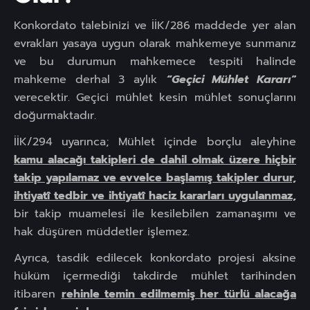
Konkordato talebinizi ve İİK/286 maddede yer alan
evrakları yasaya uygun olarak mahkemeye sunmanız
ve bu durumun mahkemece tespiti halinde
mahkeme derhal 3 aylık
“Geçici Mühlet Kararı”
verecektir. Geçici mühlet kesin mühlet sonuçlarını
doğurmaktadır.
İİK/294 uyarınca; Mühlet içinde borçlu aleyhine
kamu alacağı takipleri de dahil olmak üzere hiçbir
takip yapılamaz ve evvelce başlamış takipler durur,
ihtiyatî tedbir ve ihtiyatî haciz kararları uygulanmaz,
bir takip muamelesi ile kesilebilen zamanaşımı ve
hak düşüren müddetler işlemez.
Ayrıca, tasdik edilecek konkordato projesi aksine
hüküm içermediği takdirde mühlet tarihinden
itibaren
rehinle temin edilmemiş her türlü alacağa