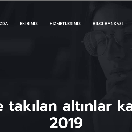
IZDA
EKIBIMIZ
HIZMETLERIMIZ
BILGI BANKASI
MAKALELER
EMSAL KARAR
BÜLTENLER
takılan altınlar k
2019