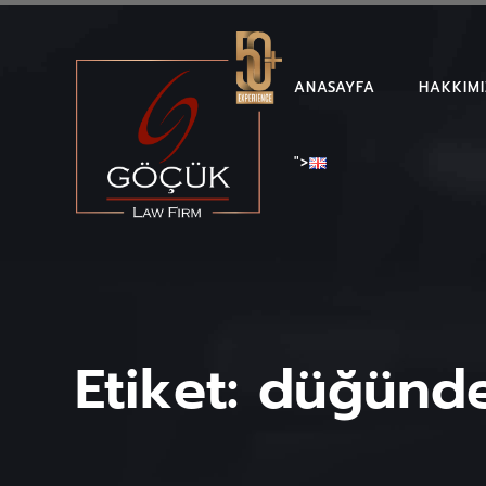
ANASAYFA
HAKKIM
">
Etiket:
düğünde 