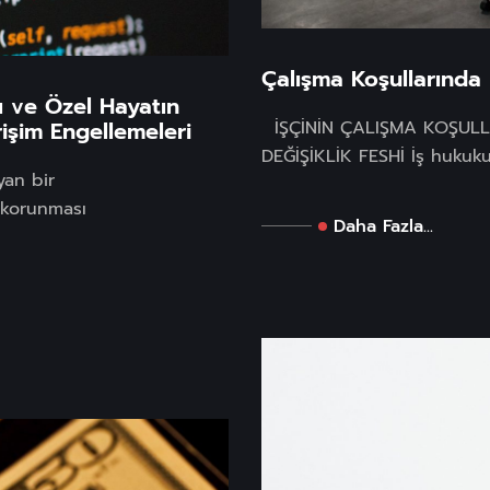
Çalışma Koşullarında E
ı ve Özel Hayatın
İŞÇİNİN ÇALIŞMA KOŞULLA
rişim Engellemeleri
DEĞİŞİKLİK FESHİ İş hukukun
yan bir
 korunması
Daha Fazla...