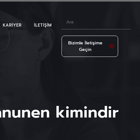
KARIYER
İLETIŞIM
Bizimle İletişime
Geçin
LAR
anunen kimindir