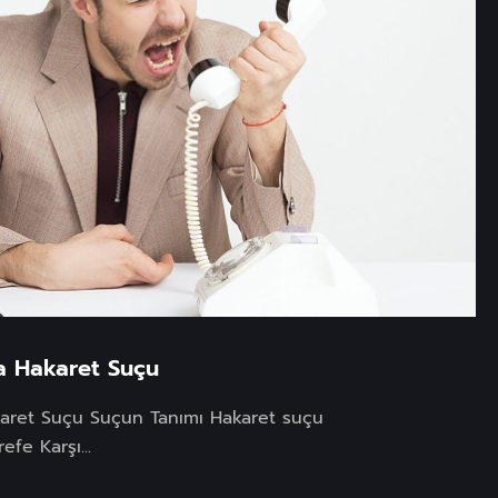
 Hakaret Suçu
ret Suçu Suçun Tanımı Hakaret suçu
fe Karşı...