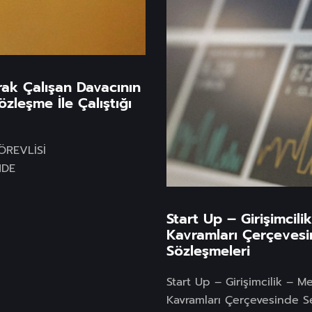
rak Çalışan Davacının
zleşme İle Çalıştığı
ÖREVLİSİ
NDE
Start Up – Girişimcil
Kavramları Çerçevesi
Sözleşmeleri
Start Up – Girişimcilik – M
Kavramları Çerçevesinde Se