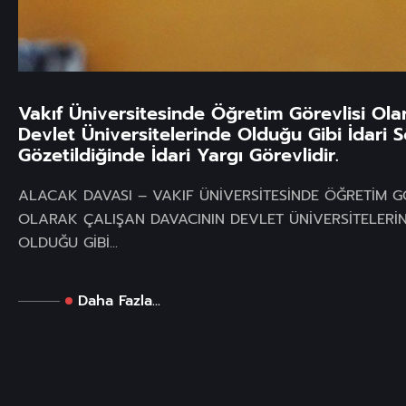
Vakıf Üniversitesinde Öğretim Görevlisi Ola
Devlet Üniversitelerinde Olduğu Gibi İdari Sö
Gözetildiğinde İdari Yargı Görevlidir.
ALACAK DAVASI – VAKIF ÜNİVERSİTESİNDE ÖĞRETİM G
OLARAK ÇALIŞAN DAVACININ DEVLET ÜNİVERSİTELERİ
OLDUĞU GİBİ...
Daha Fazla...