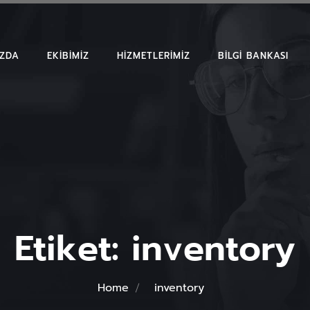
IZDA
EKIBIMIZ
HIZMETLERIMIZ
BILGI BANKASI
MAKALELER
EMSAL KARAR
BÜLTENLER
Etiket:
inventory
Home
inventory