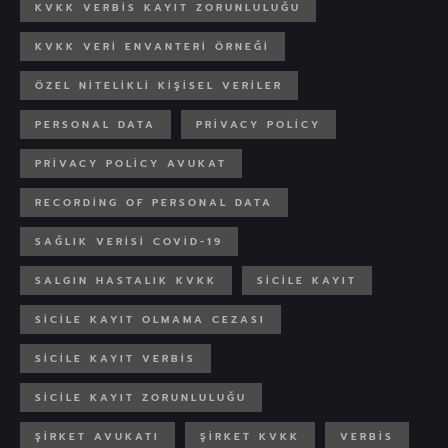
KVKK VERBİS KAYIT ZORUNLULUĞU
KVKK VERI ENVANTERI ÖRNEĞI
ÖZEL NITELIKLI KIŞISEL VERILER
PERSONAL DATA
PRIVACY POLICY
PRIVACY POLICY AVUKAT
RECORDING OF PERSONAL DATA
SAĞLIK VERISI COVID-19
SALGIN HASTALIK KVKK
SICILE KAYIT
SICILE KAYIT OLMAMA CEZASI
SICILE KAYIT VERBIS
SICILE KAYIT ZORUNLULUĞU
ŞIRKET AVUKATI
ŞIRKET KVKK
VERBIS