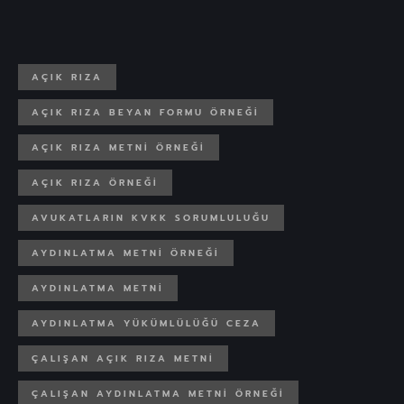
AÇIK RIZA
AÇIK RIZA BEYAN FORMU ÖRNEĞI
AÇIK RIZA METNI ÖRNEĞI
AÇIK RIZA ÖRNEĞI
AVUKATLARIN KVKK SORUMLULUĞU
AYDINLATMA METNI ÖRNEĞI
AYDINLATMA METNI
AYDINLATMA YÜKÜMLÜLÜĞÜ CEZA
ÇALIŞAN AÇIK RIZA METNI
ÇALIŞAN AYDINLATMA METNI ÖRNEĞI