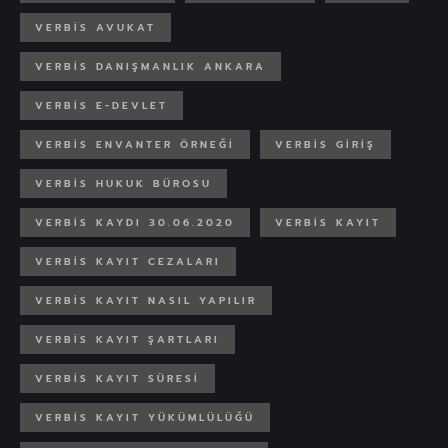
VERBİS AVUKAT
VERBİS DANIŞMANLIK ANKARA
VERBİS E-DEVLET
VERBİS ENVANTER ÖRNEĞİ
VERBİS GIRIŞ
VERBIS HUKUK BÜROSU
VERBIS KAYDI 30.06.2020
VERBIS KAYIT
VERBIS KAYIT CEZALARI
VERBIS KAYIT NASIL YAPILIR
VERBİS KAYIT ŞARTLARI
VERBIS KAYIT SÜRESI
VERBİS KAYIT YÜKÜMLÜLÜĞÜ