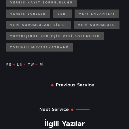
VERBİS KAYIT ZORUNLULUĞU
VERBIS SÜRELER
VERI
VERI ENVANTERI
VERI SORUMLULARI SICILI
VERI SORUMLUSU
YURTDIŞINDA YERLEŞIK VERI SORUMLUSU
ZORUNLU MUVAFAKATNAME
Previous Service
Next Service
İlgili Yazılar