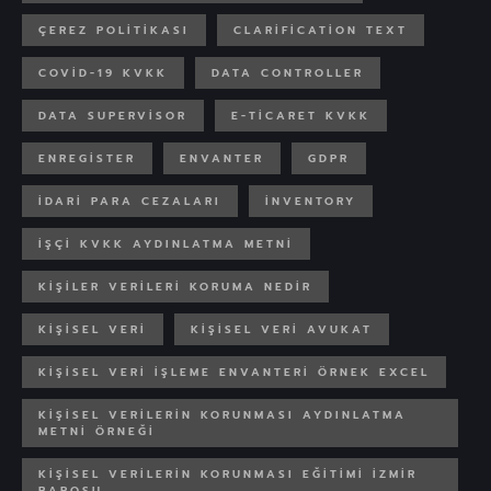
ÇEREZ POLITIKASI
CLARIFICATION TEXT
COVID-19 KVKK
DATA CONTROLLER
DATA SUPERVISOR
E-TICARET KVKK
ENREGISTER
ENVANTER
GDPR
IDARI PARA CEZALARI
INVENTORY
İŞÇI KVKK AYDINLATMA METNI
KIŞILER VERILERI KORUMA NEDIR
KIŞISEL VERI
KIŞISEL VERI AVUKAT
KIŞISEL VERI IŞLEME ENVANTERI ÖRNEK EXCEL
KIŞISEL VERILERIN KORUNMASI AYDINLATMA
METNI ÖRNEĞI
KIŞISEL VERILERIN KORUNMASI EĞITIMI İZMIR
BAROSU