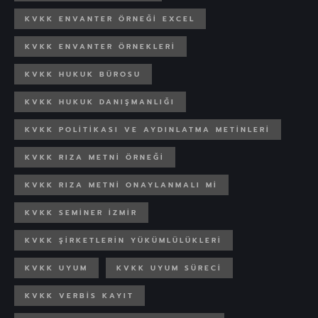
KVKK ENVANTER ÖRNEĞI EXCEL
KVKK ENVANTER ÖRNEKLERI
KVKK HUKUK BÜROSU
KVKK HUKUK DANIŞMANLIĞI
KVKK POLITIKASI VE AYDINLATMA METINLERI
KVKK RIZA METNI ÖRNEĞI
KVKK RIZA METNI ONAYLANMALI MI
KVKK SEMINER İZMIR
KVKK ŞIRKETLERIN YÜKÜMLÜLÜKLERI
KVKK UYUM
KVKK UYUM SÜRECI
KVKK VERBİS KAYIT