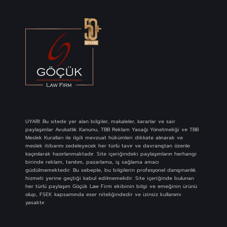
UYARI: Bu sitede yer alan bilgiler, makaleler, kararlar ve sair
paylaşımlar Avukatlık Kanunu, TBB Reklam Yasağı Yönetmeliği ve TBB
Meslek Kuralları ile ilgili mevzuat hükümleri dikkate alınarak ve
meslek itibarını zedeleyecek her türlü tavır ve davranıştan özenle
kaçınılarak hazırlanmaktadır. Site içeriğindeki paylaşımların herhangi
birinde reklam, tanıtım, pazarlama, iş sağlama amacı
güdülmemektedir. Bu sebeple, bu bilgilerin profesyonel danışmanlık
hizmeti yerine geçtiği kabul edilmemelidir. Site içeriğinde bulunan
her türlü paylaşım Göçük Law Firm ekibinin bilgi ve emeğinin ürünü
olup, FSEK kapsamında eser niteliğindedir ve izinsiz kullanımı
yasaktır.