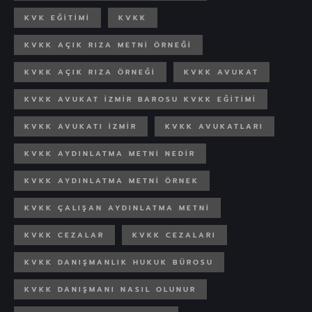
KVK EĞITIMI
KVKK
KVKK AÇIK RIZA METNI ÖRNEĞI
KVKK AÇIK RIZA ÖRNEĞI
KVKK AVUKAT
KVKK AVUKAT İZMIR BAROSU KVKK EĞITIMI
KVKK AVUKATI IZMIR
KVKK AVUKATLARI
KVKK AYDINLATMA METNI NEDIR
KVKK AYDINLATMA METNI ÖRNEK
KVKK ÇALIŞAN AYDINLATMA METNI
KVKK CEZALAR
KVKK CEZALARI
KVKK DANIŞMANLIK HUKUK BÜROSU
KVKK DANIŞMANI NASIL OLUNUR