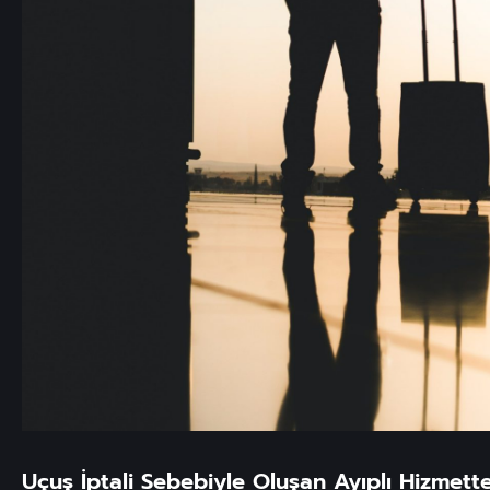
Uçuş İptali Sebebiyle Oluşan Ayıplı Hizmet