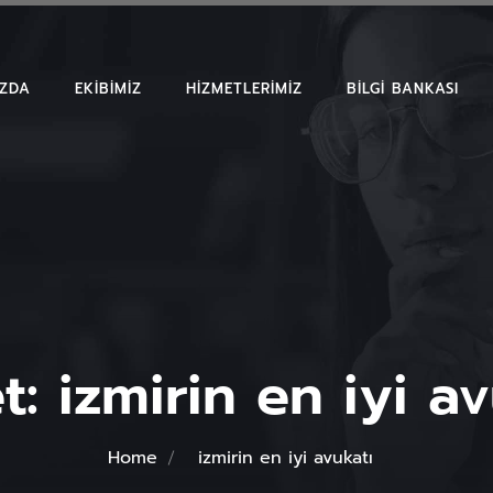
IZDA
EKIBIMIZ
HIZMETLERIMIZ
BILGI BANKASI
MAKALELER
EMSAL KARAR
BÜLTENLER
et:
izmirin en iyi av
Home
izmirin en iyi avukatı