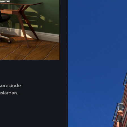
ürecinde
lardan...