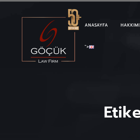
ANASAYFA
HAKKIM
">
Etik