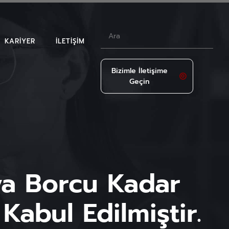
KARIYER
İLETIŞIM
Bizimle İletişime
Geçin
LAR
sya Borcu Kadar
Kabul Edilmiştir.