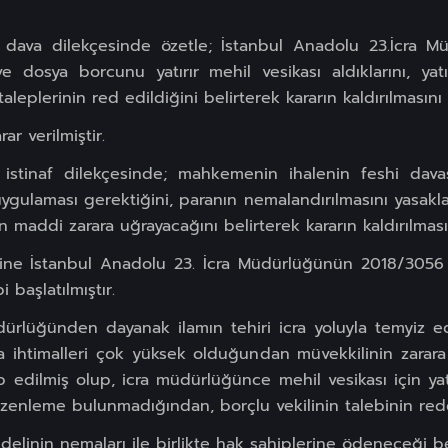
li dava dilekçesinde özetle; İstanbul Anadolu 23.İcra 
e dosya borcunu yatırır mehil vesikası aldıklarını, yatı
leplerinin red edildiğini belirterek kararın kaldırılmasını 
r verilmiştir.
i istinaf dilekçesinde; mahkemenin ihalenin feshi dav
ygulaması gerektiğini, paranın nemalandırılmasını yasakla
n maddi zarara uğrayacağını belirterek kararın kaldırılmasın
yhine İstanbul Anadolu 23. İcra Müdürlüğünün 2018/3056
i başlatılmıştır.
dürlüğünden dayanak ilamın tehiri icra yoluyla temyiz edi
nma ihtimalleri çok yüksek olduğundan müvekkilinin zara
p edilmiş olup, icra müdürlüğünce mehil vesikası için ya
zenleme bulunmadığından, borçlu vekilinin talebinin reddi
elinin nemaları ile birlikte hak sahiplerine ödeneceği beli