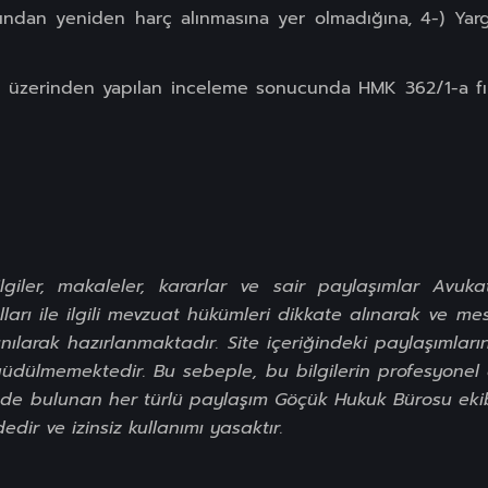
dığından yeniden harç alınmasına yer olmadığına, 4-) Yar
ya üzerinden yapılan inceleme sonucunda HMK 362/1-a fı
giler, makaleler, kararlar ve sair paylaşımlar Avu
arı ile ilgili mevzuat hükümleri dikkate alınarak ve mes
nılarak hazırlanmaktadır. Site içeriğindeki paylaşımları
dülmemektedir. Bu sebeple, bu bilgilerin profesyonel d
ğinde bulunan her türlü paylaşım Göçük Hukuk Bürosu eki
dir ve izinsiz kullanımı yasaktır.