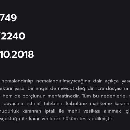
1749
/2240
.10.2018
ın nemalandırılıp nemalandırılmayacağına dair açıkça ya
irir yasal bir engel de mevcut değildir. İcra dosyasına te
ın hem de borçlunun menfaatinedir. Tüm bu nedenlerle; 
 davacının istinaf talebinin kabulüne mahkeme kararının
üdürlük kararının iptali ile mehil vesikası alınmak iç
çokluğu ile karar verilerek hüküm tesis edilmiştir.