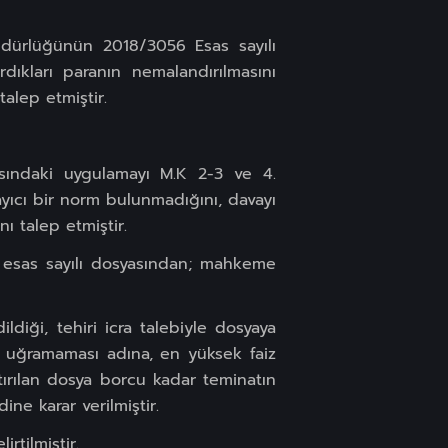
Müdürlüğünün 2018/3056 Esas sayılı
rdıkları paranın nemalandırılmasını
talep etmiştir.
asındaki uygulamayı M.K 2-3 ve 4.
yıcı bir norm bulunmadığını, davayı
ı talep etmiştir.
 esas sayılı dosyasından; mahkeme
ldiği, tehiri icra talebiyle dosyaya
ra uğramaması adına, en yüksek faiz
tırılan dosya borcu kadar teminatın
ne karar verilmiştir.
rtilmiştir.