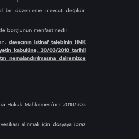
sal bir düzenleme mevcut değildir.
m de borçlunun menfaatinedir.
dan,
davacının istinaf talebinin HMK
etin kabulüne, 30/03/2018 tarihli
atın nemalandırılmasına dairemizce
İcra Hukuk Mahkemesi’nin 2018/303
l vesikası alınmak için dosyaya ibraz