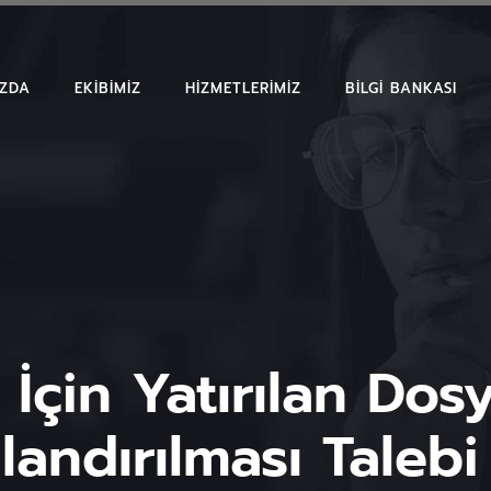
IZDA
EKIBIMIZ
HIZMETLERIMIZ
BILGI BANKASI
MAKALELER
EMSAL KARAR
BÜLTENLER
 İçin Yatırılan Do
ndırılması Talebi 