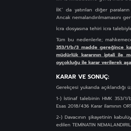
İİK’ da yatırılan diğer paralar
Ancak nemalandırılmamasını gerek
İcra dosyasına tehiri icra taleb
Tüm bu nedenlerle; mahkemece 
353/1/b/3 madde gereğince kabu
müdürlük kararının iptali ile 
oyçokluğu ile karar verilerek aşa
KARAR VE SONUÇ:
Gerekçesi yukarıda açıklandığı ü
1-) İstinaf talebinin HMK 353/
Esas 2018/436 Karar ilamının O
2-) Davacının şikayetinin kabul
edilen TEMİNATIN NEMALANDIRI