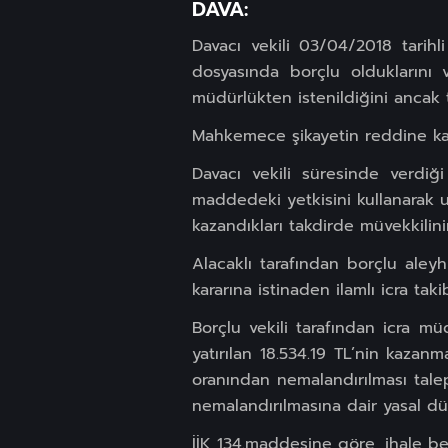
DAVA:
Davacı vekili 03/04/2018 tarih
dosyasında borçlu olduklarını v
müdürlükten istenildiğini ancak ta
Mahkemece şikayetin reddine kara
Davacı vekili süresinde verdiğ
maddedeki yetkisini kullanarak u
kazandıkları takdirde müvekkilini
Alacaklı tarafından borçlu ale
kararına istinaden ilamlı icra takib
Borçlu vekili tarafından icra mü
yatırılan 18.534.19 TL’nin kaza
oranından nemalandırılması tale
nemalandırılmasına dair yasal dü
İİK 134.maddesine göre, ihale bed