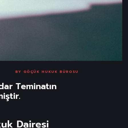
BY
GÖÇÜK HUKUK BÜROSU
adar Teminatın
ştir.
uk Dairesi