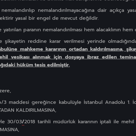
ın nemalandırılıp nemalandırılmayacağına dair açıkça ya
tirir yasal bir engel de mevcut değildir.
iyle yatırılan paranın nemalandırılması hem alacaklının he
şikayetin reddine karar verilmesi yerinde olmadığın
lüne mahkeme kararının ortadan kaldırılmasına, şikay
mehil vesikası alınmak için dosyaya ibraz edilen temin
ğıdaki hüküm tesis edilmiştir.
zere,
1/b/3 maddesi gereğince kabulüyle İstanbul Anadolu 1. 
RTADAN KALDIRILMASINA,
üyle 30/03
/
2018 tarihli müdürlük kararının iptali ile mehi
LMASINA,