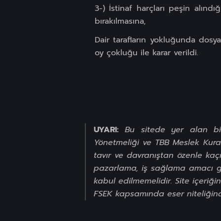
3-) İstinaf harçları peşin alın
bırakılmasına,
Dair tarafların yokluğunda dos
oy çokluğu ile karar verildi.
UYARI:
Bu sitede yer alan bil
Yönetmeliği ve TBB Meslek Kurall
tavır ve davranıştan özenle kaçı
pazarlama, iş sağlama amacı gü
kabul edilmemelidir. Site içeri
FSEK kapsamında eser niteliğinde