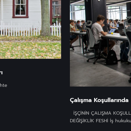
ı
ihte
Çalışma Koşullarında E
İŞÇİNİN ÇALIŞMA KOŞULLA
DEĞİŞİKLİK FESHİ İş hukukun