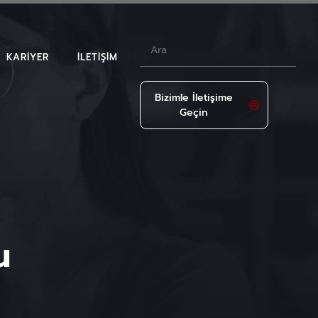
KARIYER
İLETIŞIM
Bizimle İletişime
Geçin
LAR
u