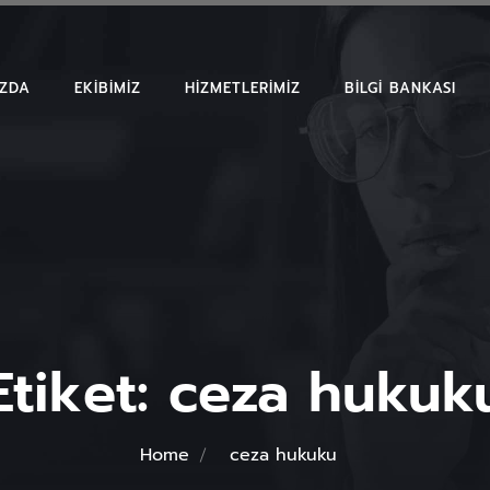
IZDA
EKIBIMIZ
HIZMETLERIMIZ
BILGI BANKASI
MAKALELER
EMSAL KARAR
BÜLTENLER
Etiket:
ceza hukuk
Home
ceza hukuku