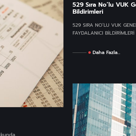
529 Sıra No’lu VUK G
Bildirimleri
529 SIRA NO’LU VUK GENE
FAYDALANICI BİLDİRİMLERİ 
Daha Fazla...
ukunda