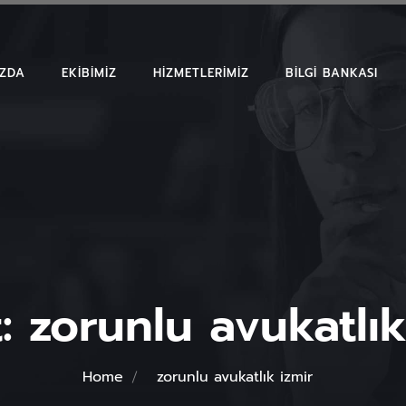
IZDA
EKIBIMIZ
HIZMETLERIMIZ
BILGI BANKASI
MAKALELER
EMSAL KARAR
BÜLTENLER
t:
zorunlu avukatlık
Home
zorunlu avukatlık izmir