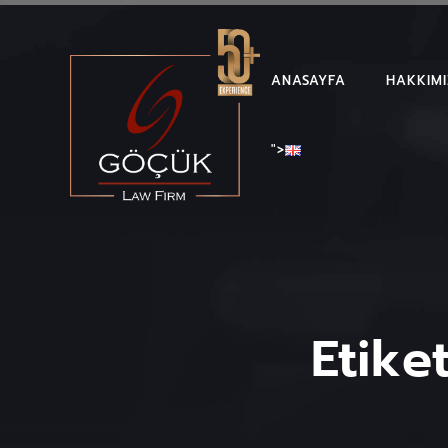
ANASAYFA
HAKKIM
">
Etike