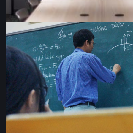
Anonim Şirketlerde Elektronik Genel Kurulla
ANONİM ŞİRKETLERDE ELEKTRONİK GENEL KURULLAR 
sürecinde gündeme gelen en önemli hususlardan biri 
Daha Fazla...