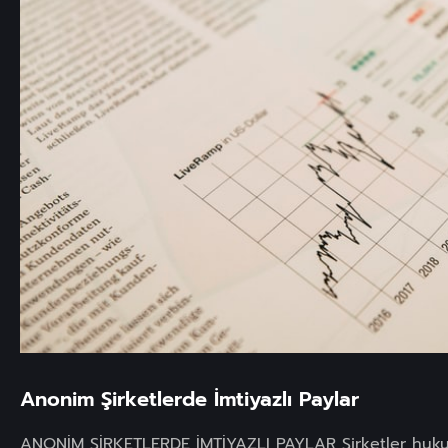
Anonim Şirketlerde İmtiyazlı Paylar
ANONİM ŞİRKETLERDE İMTİYAZLI PAYLAR Şirketler huk