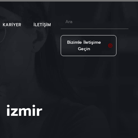
KARIYER
İLETIŞIM
Bizimle İletişime
Geçin
LAR
 izmir