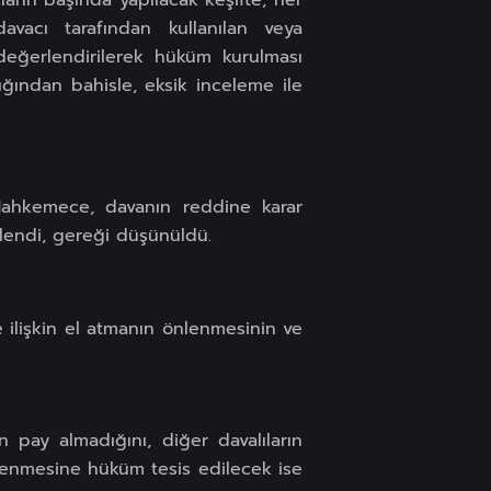
ların başında yapılacak keşifte; her
davacı tarafından kullanılan veya
 değerlendirilerek hüküm kurulması
ığından bahisle, eksik inceleme ile
Mahkemece, davanın reddine karar
elendi, gereği düşünüldü.
 ilişkin el atmanın önlenmesinin ve
n pay almadığını, diğer davalıların
ödenmesine hüküm tesis edilecek ise