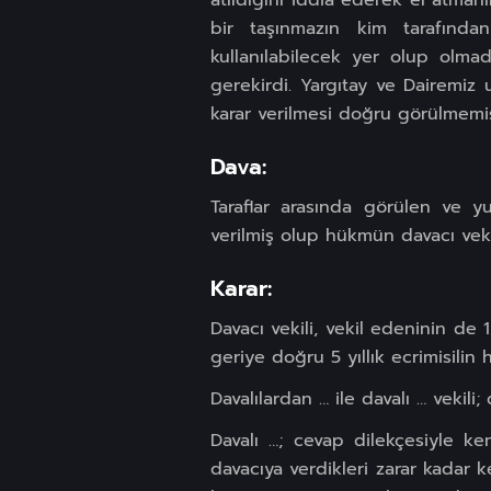
atıldığını iddia ederek el atman
bir taşınmazın kim tarafından
kullanılabilecek yer olup olmad
gerekirdi. Yargıtay ve Dairemiz
karar verilmesi doğru görülmemiş
Dava:
Taraflar arasında görülen ve 
verilmiş olup hükmün davacı veki
Karar:
Davacı vekili, vekil edeninin de
geriye doğru 5 yıllık ecrimisilin 
Davalılardan … ile davalı … vekil
Davalı …; cevap dilekçesiyle ke
davacıya verdikleri zarar kadar 