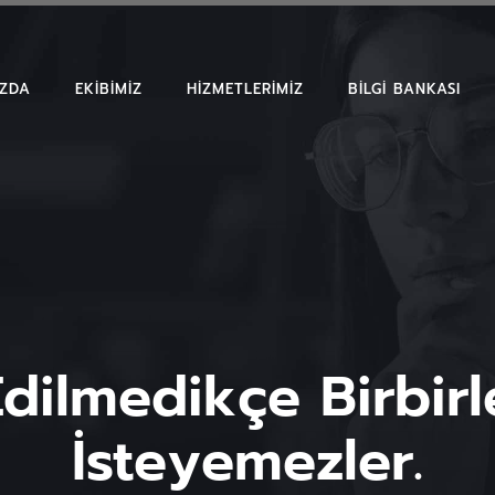
IZDA
EKIBIMIZ
HIZMETLERIMIZ
BILGI BANKASI
MAKALELER
EMSAL KARAR
BÜLTENLER
dilmedikçe Birbirle
İsteyemezler.