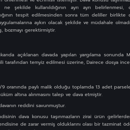
ın önlenmesi ve ecrimisil istemiştir. Dava konusu taşınmaz
 ne şekilde kullanıldığının ayrı ayrı belirlenmesi, 
ığının tespit edilmesinden sonra tüm deliller birlikte
 uygulamalarına aykırı olacak şekilde ve müdahale olmad
, bozmayı gerektirmiştir.
yukarıda açıklanan davada yapılan yargılama sonunda 
li tarafından temyiz edilmesi üzerine, Dairece dosya inc
 1/9 oranında paylı malik olduğu toplamda 13 adet parsele
hüküm altına alınmasını talep ve dava etmiştir.
i; davanın reddini savunmuştur.
ndisinin dava konusu taşınmazların zirai ürün gelirlerde
kendisine de zarar vermiş olduklarını olası bir tazminat 