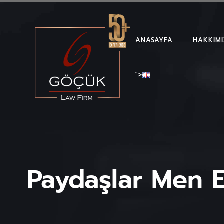
ANASAYFA
HAKKIM
">
Paydaşlar Men E