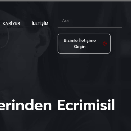
KARIYER
İLETIŞIM
Bizimle İletişime
Geçin
LAR
rinden Ecrimisil