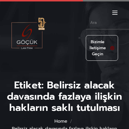
Bizimle
İletişime
Geçin
Etiket:
Belirsiz alacak
davasında fazlaya ilişkin
hakların saklı tutulması
Home
Belirsiz alacak davasında fazlaya ilişkin hakların