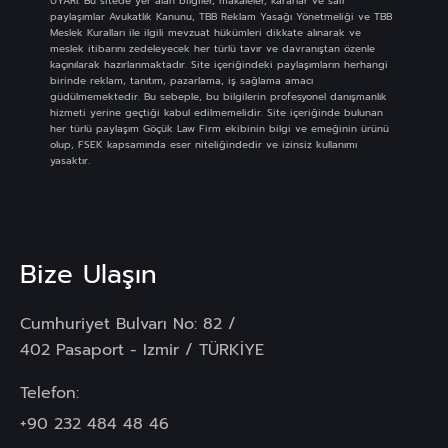
UYARI: Bu sitede yer alan bilgiler, makaleler, kararlar ve sair
paylaşımlar Avukatlık Kanunu, TBB Reklam Yasağı Yönetmeliği ve TBB
Meslek Kuralları ile ilgili mevzuat hükümleri dikkate alınarak ve
meslek itibarını zedeleyecek her türlü tavır ve davranıştan özenle
kaçınılarak hazırlanmaktadır. Site içeriğindeki paylaşımların herhangi
birinde reklam, tanıtım, pazarlama, iş sağlama amacı
güdülmemektedir. Bu sebeple, bu bilgilerin profesyonel danışmanlık
hizmeti yerine geçtiği kabul edilmemelidir. Site içeriğinde bulunan
her türlü paylaşım Göçük Law Firm ekibinin bilgi ve emeğinin ürünü
olup, FSEK kapsamında eser niteliğindedir ve izinsiz kullanımı
yasaktır.
Bize Ulaşın
Cumhuriyet Bulvarı No: 82 /
402 Pasaport - Izmir / TÜRKİYE
Telefon:
+90 232 484 48 46