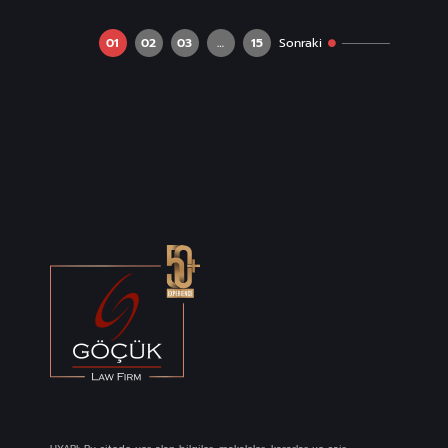
01
02
03
…
15
Sonraki