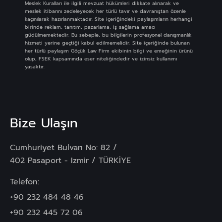
Meslek Kuralları ile ilgili mevzuat hükümleri dikkate alınarak ve
meslek itibarını zedeleyecek her türlü tavır ve davranıştan özenle
kaçınılarak hazırlanmaktadır. Site içeriğindeki paylaşımların herhangi
birinde reklam, tanıtım, pazarlama, iş sağlama amacı
güdülmemektedir. Bu sebeple, bu bilgilerin profesyonel danışmanlık
hizmeti yerine geçtiği kabul edilmemelidir. Site içeriğinde bulunan
her türlü paylaşım Göçük Law Firm ekibinin bilgi ve emeğinin ürünü
olup, FSEK kapsamında eser niteliğindedir ve izinsiz kullanımı
yasaktır.
Bize Ulaşın
Cumhuriyet Bulvarı No: 82 /
402 Pasaport - Izmir / TÜRKİYE
Telefon:
+90 232 484 48 46
+90 232 445 72 06