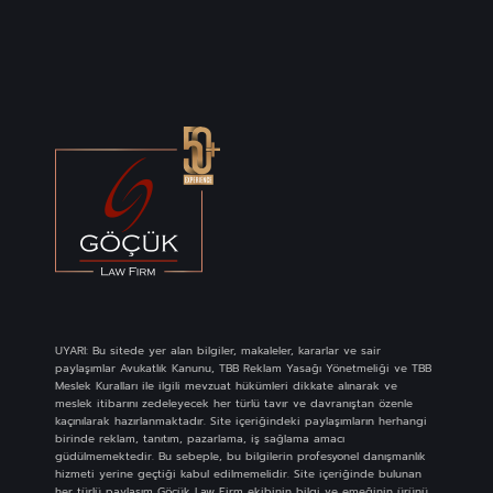
UYARI: Bu sitede yer alan bilgiler, makaleler, kararlar ve sair
paylaşımlar Avukatlık Kanunu, TBB Reklam Yasağı Yönetmeliği ve TBB
Meslek Kuralları ile ilgili mevzuat hükümleri dikkate alınarak ve
meslek itibarını zedeleyecek her türlü tavır ve davranıştan özenle
kaçınılarak hazırlanmaktadır. Site içeriğindeki paylaşımların herhangi
birinde reklam, tanıtım, pazarlama, iş sağlama amacı
güdülmemektedir. Bu sebeple, bu bilgilerin profesyonel danışmanlık
hizmeti yerine geçtiği kabul edilmemelidir. Site içeriğinde bulunan
her türlü paylaşım Göçük Law Firm ekibinin bilgi ve emeğinin ürünü