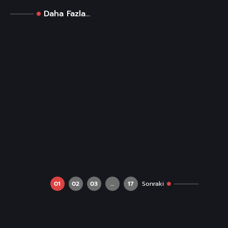
Daha Fazla...
01
02
03
…
17
Sonraki