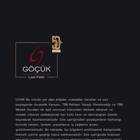
UYARI: Bu sitede yer alan bilgiler, makaleler, kararlar ve sair
paylaşımlar Avukatlık Kanunu, TBB Reklam Yasağı Yönetmeliği ve TBB
Meslek Kuralları ile ilgili mevzuat hükümleri dikkate alınarak ve
meslek itibarını zedeleyecek her türlü tavır ve davranıştan özenle
kaçınılarak hazırlanmaktadır. Site içeriğindeki paylaşımların herhangi
birinde reklam, tanıtım, pazarlama, iş sağlama amacı
güdülmemektedir. Bu sebeple, bu bilgilerin profesyonel danışmanlık
hizmeti yerine geçtiği kabul edilmemelidir. Site içeriğinde bulunan
her türlü paylaşım Göçük Law Firm ekibinin bilgi ve emeğinin ürünü