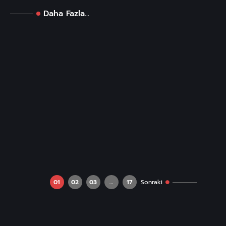
Daha Fazla...
01
02
03
…
17
Sonraki