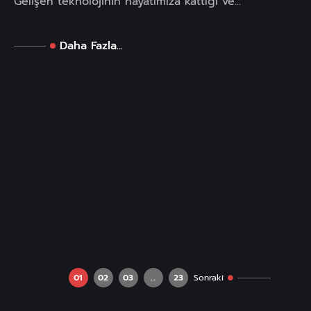
Gelişen teknolojinin hayatımıza kattığı ve...
Daha Fazla...
01
02
03
…
23
Sonraki