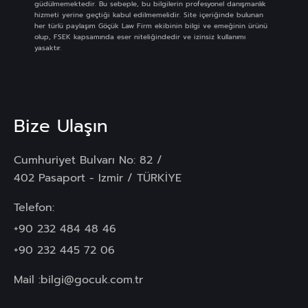
güdülmemektedir. Bu sebeple, bu bilgilerin profesyonel danışmanlık
hizmeti yerine geçtiği kabul edilmemelidir. Site içeriğinde bulunan
her türlü paylaşım Göçük Law Firm ekibinin bilgi ve emeğinin ürünü
olup, FSEK kapsamında eser niteliğindedir ve izinsiz kullanımı
yasaktır.
Bize Ulaşın
Cumhuriyet Bulvarı No: 82 /
402 Pasaport - Izmir / TÜRKİYE
Telefon:
+90 232 484 48 46
+90 232 445 72 06
Mail :
bilgi@gocuk.com.tr