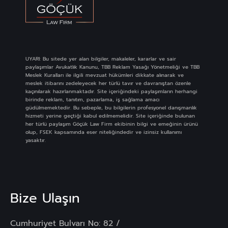
UYARI: Bu sitede yer alan bilgiler, makaleler, kararlar ve sair
paylaşımlar Avukatlık Kanunu, TBB Reklam Yasağı Yönetmeliği ve TBB
Meslek Kuralları ile ilgili mevzuat hükümleri dikkate alınarak ve
meslek itibarını zedeleyecek her türlü tavır ve davranıştan özenle
kaçınılarak hazırlanmaktadır. Site içeriğindeki paylaşımların herhangi
birinde reklam, tanıtım, pazarlama, iş sağlama amacı
güdülmemektedir. Bu sebeple, bu bilgilerin profesyonel danışmanlık
hizmeti yerine geçtiği kabul edilmemelidir. Site içeriğinde bulunan
her türlü paylaşım Göçük Law Firm ekibinin bilgi ve emeğinin ürünü
olup, FSEK kapsamında eser niteliğindedir ve izinsiz kullanımı
yasaktır.
Bize Ulaşın
Cumhuriyet Bulvarı No: 82 /