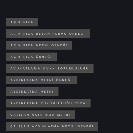
AÇIK RIZA
AÇIK RIZA BEYAN FORMU ÖRNEĞI
AÇIK RIZA METNI ÖRNEĞI
AÇIK RIZA ÖRNEĞI
AVUKATLARIN KVKK SORUMLULUĞU
AYDINLATMA METNI ÖRNEĞI
AYDINLATMA METNI
AYDINLATMA YÜKÜMLÜLÜĞÜ CEZA
ÇALIŞAN AÇIK RIZA METNI
ÇALIŞAN AYDINLATMA METNI ÖRNEĞI