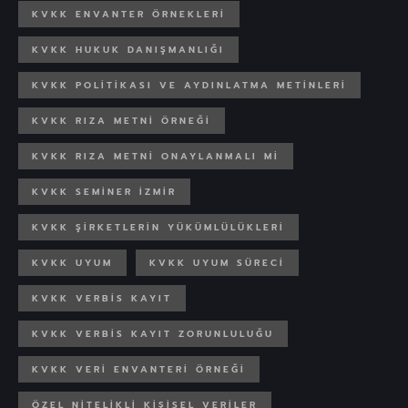
KVKK ENVANTER ÖRNEKLERI
KVKK HUKUK DANIŞMANLIĞI
KVKK POLITIKASI VE AYDINLATMA METINLERI
KVKK RIZA METNI ÖRNEĞI
KVKK RIZA METNI ONAYLANMALI MI
KVKK SEMINER İZMIR
KVKK ŞIRKETLERIN YÜKÜMLÜLÜKLERI
KVKK UYUM
KVKK UYUM SÜRECI
KVKK VERBİS KAYIT
KVKK VERBİS KAYIT ZORUNLULUĞU
KVKK VERI ENVANTERI ÖRNEĞI
ÖZEL NITELIKLI KIŞISEL VERILER