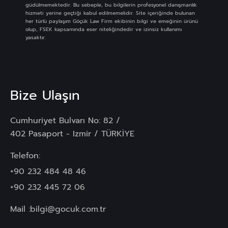
güdülmemektedir. Bu sebeple, bu bilgilerin profesyonel danışmanlık
hizmeti yerine geçtiği kabul edilmemelidir. Site içeriğinde bulunan
her türlü paylaşım Göçük Law Firm ekibinin bilgi ve emeğinin ürünü
olup, FSEK kapsamında eser niteliğindedir ve izinsiz kullanımı
yasaktır.
Bize Ulaşın
Cumhuriyet Bulvarı No: 82 /
402 Pasaport - Izmir / TÜRKİYE
Telefon:
+90 232 484 48 46
+90 232 445 72 06
Mail :
bilgi@gocuk.com.tr