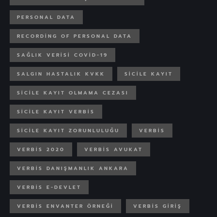
PERSONAL DATA
RECORDING OF PERSONAL DATA
SAĞLIK VERISI COVID-19
SALGIN HASTALIK KVKK
SICILE KAYIT
SICILE KAYIT OLMAMA CEZASI
SICILE KAYIT VERBIS
SICILE KAYIT ZORUNLULUĞU
VERBIS
VERBIS 2020
VERBİS AVUKAT
VERBİS DANIŞMANLIK ANKARA
VERBİS E-DEVLET
VERBİS ENVANTER ÖRNEĞİ
VERBİS GIRIŞ