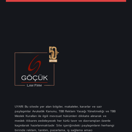
UYARI: Bu sitede yer alan bilgiler, makaleler, kararlar ve sair
paylaşımlar Avukatlık Kanunu, TBB Reklam Yasağı Yönetmeliği ve TBB
Meslek Kuralları ile ilgili mevzuat hükümleri dikkate alınarak ve
meslek itibarını zedeleyecek her türlü tavır ve davranıştan özenle
kaçınılarak hazırlanmaktadır. Site içeriğindeki paylaşımların herhangi
birinde reklam, tanıtım, pazarlama, iş sağlama amacı