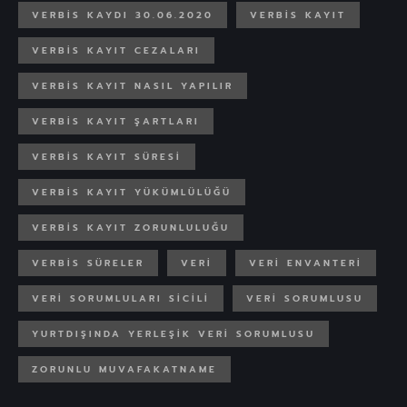
VERBIS KAYDI 30.06.2020
VERBIS KAYIT
VERBIS KAYIT CEZALARI
VERBIS KAYIT NASIL YAPILIR
VERBİS KAYIT ŞARTLARI
VERBIS KAYIT SÜRESI
VERBİS KAYIT YÜKÜMLÜLÜĞÜ
VERBİS KAYIT ZORUNLULUĞU
VERBIS SÜRELER
VERI
VERI ENVANTERI
VERI SORUMLULARI SICILI
VERI SORUMLUSU
YURTDIŞINDA YERLEŞIK VERI SORUMLUSU
ZORUNLU MUVAFAKATNAME