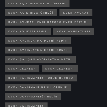
KVKK AÇIK RIZA METNI ÖRNEĞI
KVKK AÇIK RIZA ÖRNEĞI
KVKK AVUKAT
KVKK AVUKAT İZMIR BAROSU KVKK EĞITIMI
KVKK AVUKATI IZMIR
KVKK AVUKATLARI
KVKK AYDINLATMA METNI NEDIR
KVKK AYDINLATMA METNI ÖRNEK
KVKK ÇALIŞAN AYDINLATMA METNI
KVKK CEZALAR
KVKK CEZALARI
KVKK DANIŞMANLIK HUKUK BÜROSU
KVKK DANIŞMANI NASIL OLUNUR
KVKK DANIŞMANLIĞI NEDIR
KVKK DANIŞMANLIK