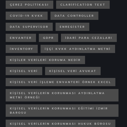
ÇEREZ POLITIKASI
CLARIFICATION TEXT
COVID-19 KVKK
DATA CONTROLLER
DATA SUPERVISOR
ENREGISTER
ENVANTER
GDPR
IDARI PARA CEZALARI
INVENTORY
İŞÇI KVKK AYDINLATMA METNI
KIŞILER VERILERI KORUMA NEDIR
KIŞISEL VERI
KIŞISEL VERI AVUKAT
KIŞISEL VERI IŞLEME ENVANTERI ÖRNEK EXCEL
KIŞISEL VERILERIN KORUNMASI AYDINLATMA
METNI ÖRNEĞI
KIŞISEL VERILERIN KORUNMASI EĞITIMI İZMIR
BAROSU
KIŞISEL VERILERIN KORUNMASI HUKUK BÜROSU