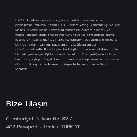
UYARI: Bu sitede yer alan bilgiler, makaleler, kararlar ve sair
paylaşımlar Avukatlık Kanunu, TBB Reklam Yasağı Yönetmeliği ve TBB
Meslek Kuralları ile ilgili mevzuat hükümleri dikkate alınarak ve
meslek itibarını zedeleyecek her türlü tavır ve davranıştan özenle
kaçınılarak hazırlanmaktadır. Site içeriğindeki paylaşımların herhangi
birinde reklam, tanıtım, pazarlama, iş sağlama amacı
güdülmemektedir. Bu sebeple, bu bilgilerin profesyonel danışmanlık
hizmeti yerine geçtiği kabul edilmemelidir. Site içeriğinde bulunan
her türlü paylaşım Göçük Law Firm ekibinin bilgi ve emeğinin ürünü
olup, FSEK kapsamında eser niteliğindedir ve izinsiz kullanımı
yasaktır.
Bize Ulaşın
Cumhuriyet Bulvarı No: 82 /
402 Pasaport - Izmir / TÜRKİYE