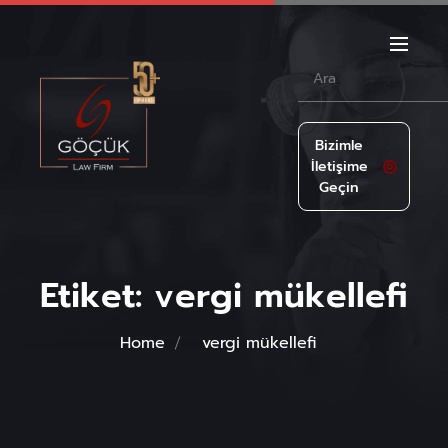
Bizimle
İletişime
Geçin
Etiket:
vergi mükellefi
Home
vergi mükellefi