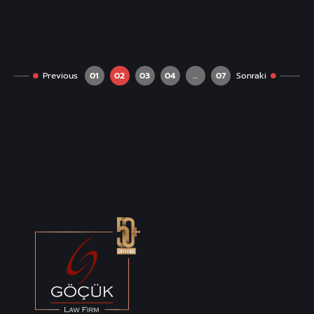
Previous
01
02
03
04
…
07
Sonraki