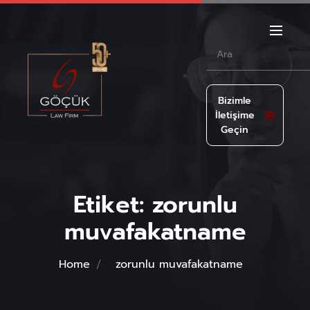
Bizimle
İletişime
Geçin
Etiket:
zorunlu
muvafakatname
Home
zorunlu muvafakatname