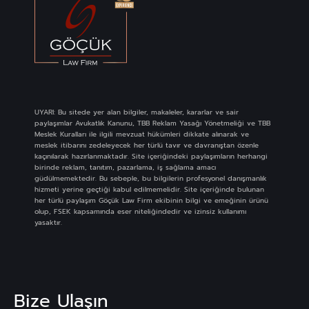
UYARI: Bu sitede yer alan bilgiler, makaleler, kararlar ve sair
paylaşımlar Avukatlık Kanunu, TBB Reklam Yasağı Yönetmeliği ve TBB
Meslek Kuralları ile ilgili mevzuat hükümleri dikkate alınarak ve
meslek itibarını zedeleyecek her türlü tavır ve davranıştan özenle
kaçınılarak hazırlanmaktadır. Site içeriğindeki paylaşımların herhangi
birinde reklam, tanıtım, pazarlama, iş sağlama amacı
güdülmemektedir. Bu sebeple, bu bilgilerin profesyonel danışmanlık
hizmeti yerine geçtiği kabul edilmemelidir. Site içeriğinde bulunan
her türlü paylaşım Göçük Law Firm ekibinin bilgi ve emeğinin ürünü
olup, FSEK kapsamında eser niteliğindedir ve izinsiz kullanımı
yasaktır.
Bize Ulaşın