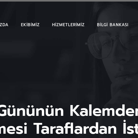
IZDA
EKIBIMIZ
HIZMETLERIMIZ
BILGI BANKASI
MAKALELER
EMSAL KARAR
BÜLTENLER
Gününün Kalemde
esi Taraflardan İ