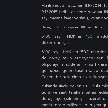
Mahkemece, davanın 8.10.2014 tar
9.12.2015 tarihli celsede davanın i
sayılmasına karar verilmiş, karar dava
Dava, üçüncü kişinin İİK’nin 96. vd. 
6100 sayılı HMK’nin 150. madde
düzenlenmiştir.
6100 sayılı HMK’nin 150/1 maddesi
de davayı takip etmeyeceklerini bi
olup, aynı maddenin ikinci fıkrası
gelmezse, gelen tarafın talebi üze
Geçerli bir özrü olmaksızın duruşm
Yukarıda ifade edilen usul hükümler
günü ve saati taraflara tefhim edilm
duruşmaya gelmemiş, mazeret dile
tarafa tensip edilecek duruşma gü