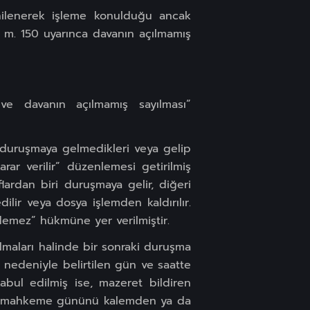
enilenerek işleme konulduğu ancak
MK m. 150 uyarınca davanın açılmamış
ve davanın açılmamış sayılması”
 duruşmaya gelmedikleri veya gelip
rar verilir” düzenlemesi getirilmiş
lardan biri duruşmaya gelir, diğeri
lir veya dosya işlemden kaldırılır.
demez” hükmüne yer verilmiştir.
olmaları halinde bir sonraki duruşma
ti nedeniyle belirtilen gün ve saatte
bul edilmiş ise, mazeret bildiren
afın mahkeme gününü kalemden ya da