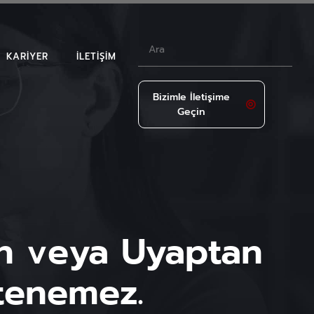
KARIYER
İLETIŞIM
Bizimle İletişime
Geçin
LAR
n veya Uyaptan
stenemez.