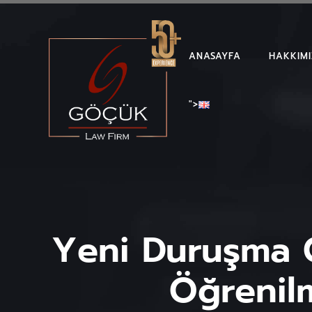
ANASAYFA
HAKKIM
">
Yeni Duruşma 
Öğrenilm