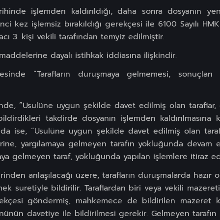
ihinde işlemden kaldırıldığı, daha sonra dosyanın y
kinci kez işlemsiz bırakıldığı gerekçesi ile 6100 Sayılı H
cı 3. kişi vekili tarafından temyiz edilmiştir.
maddelerine dayalı istihkak iddiasına ilişkindir.
sinde ”Tarafların duruşmaya gelmemesi, sonuçları 
nde, ”Usulüne uygun şekilde davet edilmiş olan taraflar,
ldirdikleri takdirde dosyanın işlemden kaldırılmasına ka
nda ise, “Usulüne uygun şekilde davet edilmiş olan taraf
rine, yargılamaya gelmeyen tarafın yokluğunda devam edi
aya gelmeyen taraf, yokluğunda yapılan işlemlere itiraz e
inden anlaşılacağı üzere, tarafların duruşmalarda hazır 
ek suretiyle bildirilir. Taraflardan biri veya vekili mazere
kçesi göndermiş, mahkemece de bildirilen mazeret ka
nünün davetiye ile bildirilmesi gerekir. Gelmeyen tar