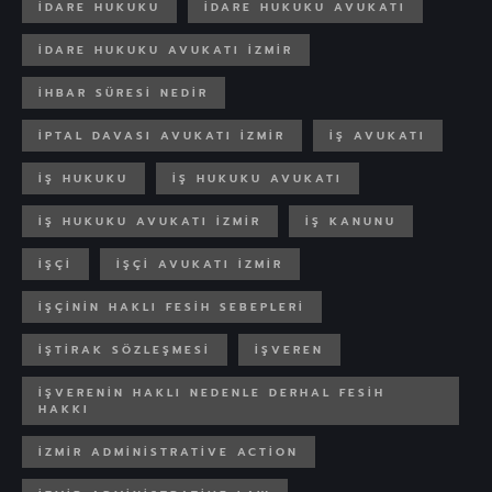
IDARE HUKUKU
IDARE HUKUKU AVUKATI
IDARE HUKUKU AVUKATI IZMIR
IHBAR SÜRESI NEDIR
IPTAL DAVASI AVUKATI IZMIR
IŞ AVUKATI
IŞ HUKUKU
İŞ HUKUKU AVUKATI
IŞ HUKUKU AVUKATI IZMIR
İŞ KANUNU
IŞÇI
IŞÇI AVUKATI IZMIR
IŞÇININ HAKLI FESIH SEBEPLERI
İŞTIRAK SÖZLEŞMESI
IŞVEREN
İŞVERENIN HAKLI NEDENLE DERHAL FESIH
HAKKI
İZMIR ADMINISTRATIVE ACTION