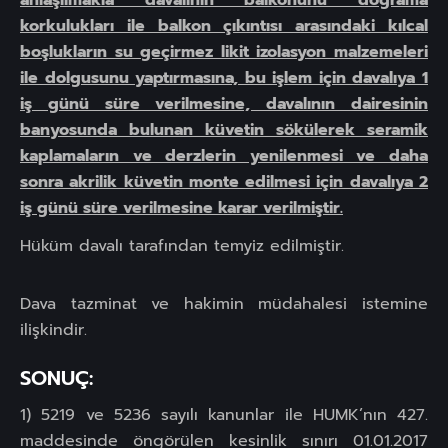
korkulukları ile balkon çıkıntısı arasındaki kılcal
boşlukların su geçirmez likit izolasyon malzemeleri
ile dolgusunu yaptırmasına, bu işlem için davalıya 1
iş günü süre verilmesine, davalının dairesinin
banyosunda bulunan küvetin sökülerek seramik
kaplamaların ve derzlerin yenilenmesi ve daha
sonra akrilik küvetin monte edilmesi için davalıya 2
iş günü süre verilmesine karar verilmiştir.
Hüküm davalı tarafından temyiz edilmiştir.
Dava tazminat ve hakimin müdahalesi istemine
ilişkindir.
SONUÇ:
1) 5219 ve 5236 sayılı kanunlar ile HUMK’nın 427.
maddesinde öngörülen kesinlik sınırı 01.01.2017