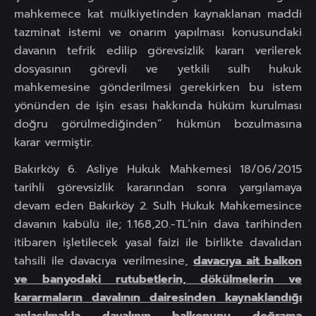
mahkemece kat mülkiyetinden kaynaklanan maddi
tazminat istemi ve onarım yapılması konusundaki
davanın tefrik edilip görevsizlik kararı verilerek
dosyasının görevli ve yetkili sulh hukuk
mahkemesine gönderilmesi gerekirken bu istem
yönünden de işin esası hakkında hüküm kurulması
doğru görülmediğinden” hükmün bozulmasına
karar vermiştir.
Bakırköy 6. Asliye Hukuk Mahkemesi 18/06/2015
tarihli görevsizlik kararından sonra yargılamaya
devam eden Bakırköy 2. Sulh Hukuk Mahkemesince
davanın kabülü ile; 1.168,20.-TL’nin dava tarihinden
itibaren işletilecek yasal faizi ile birlikte davalıdan
tahsili ile davacıya verilmesine,
davacıya ait balkon
ve banyodaki rutubetlerin, dökülmelerin ve
kararmaların davalının dairesinden kaynaklandığı
anlaşılmakla davalının balkonunu doğrama