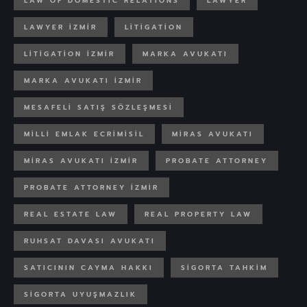
LAW OF DOMESTIC RELATIONS
LAWYER
LAWYER IZMIR
LITIGATION
LITIGATION IZMIR
MARKA AVUKATI
MARKA AVUKATI IZMIR
MESAFELI SATIŞ SÖZLEŞMESI
MILLI EMLAK ECRIMISIL
MIRAS AVUKATI
MIRAS AVUKATI IZMIR
PROBATE ATTORNEY
PROBATE ATTORNEY IZMIR
REAL ESTATE LAW
REAL PROPERTY LAW
RUHSAT DAVASI AVUKATI
SATICININ CAYMA HAKKI
SIGORTA TAHKIM
SIGORTA UYUŞMAZLIK