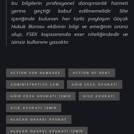
bu bilgilerin profesyonel danışmanlık hizmeti
yerine geçtiği kabul edilmemelidir. Site
içeriğinde bulunan her türlü paylaşım Göçük
Hukuk Bürosu ekibinin bilgi ve emeğinin ürünü
olup, FSEK kapsamında eser niteliğindedir ve
izinsiz kullanımı yasaktır.
ACTION FOR DAMAGES
ACTION OF DEBT
ADMINISTRATIVE LAW
AĞIR CEZA AVUKATI
AĞIR CEZA AVUKATI IZMIR
AILE AVUKATI
AILE AVUKATI IZMIR
ALACAK DAVASI AVUKAT
ALACAK DAVASI AVUKATI IZMIR