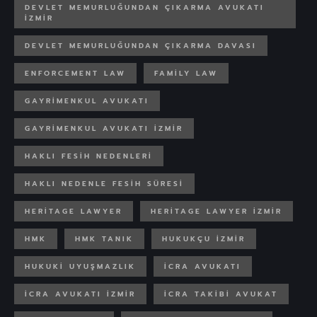
DEVLET MEMURLUĞUNDAN ÇIKARMA AVUKATI
IZMIR
DEVLET MEMURLUĞUNDAN ÇIKARMA DAVASI
ENFORCEMENT LAW
FAMILY LAW
GAYRIMENKUL AVUKATI
GAYRIMENKUL AVUKATI IZMIR
HAKLI FESIH NEDENLERI
HAKLI NEDENLE FESIH SÜRESI
HERITAGE LAWYER
HERITAGE LAWYER IZMIR
HMK
HMK TANIK
HUKUKÇU IZMIR
HUKUKI UYUŞMAZLIK
ICRA AVUKATI
ICRA AVUKATI IZMIR
ICRA TAKIBI AVUKAT