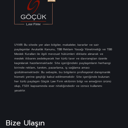
UYARI: Bu sitede yer alan bilgiler, makaleler, kararlar ve sair
paylaşımlar Avukatlık Kanunu, TBB Reklam Yasağı Yönetmeliği ve TBB
Meslek Kuralları ile ilgili mevzuat hükümleri dikkate alınarak ve
meslek itibarını zedeleyecek her türlü tavır ve davranıştan özenle
kaçınılarak hazırlanmaktadır. Site içeriğindeki paylaşımların herhangi
birinde reklam, tanıtım, pazarlama, iş sağlama amacı
güdülmemektedir. Bu sebeple, bu bilgilerin profesyonel danışmanlık
hizmeti yerine geçtiği kabul edilmemelidir. Site içeriğinde bulunan
her türlü paylaşım Göçük Law Firm ekibinin bilgi ve emeğinin ürünü
olup, FSEK kapsamında eser niteliğindedir ve izinsiz kullanımı
yasaktır.
Bize Ulaşın