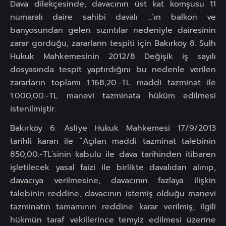
Dava dilekçesinde, davacının üst kat komşusu 11
numaralı daire sahibi davalı …’ın balkon ve
banyosundan gelen sızıntılar nedeniyle dairesinin
zarar gördüğü, zararların tespiti için Bakırköy 8. Sulh
Hukuk Mahkemesinin 2012/8 Değişik iş sayılı
dosyasında tespit yaptırdığını bu nedenle verilen
zararların toplamı 1.168,20.-TL maddi tazminat ile
1.000,00.-TL manevi tazminata hüküm edilmesi
istenilmiştir.
Bakırköy 6. Asliye Hukuk Mahkemesi 17/9/2013
tarihli kararı ile “Açılan maddi tazminat talebinin
850,00.-TL’sinin kabulü ile dava tarihinden itibaren
işletilecek yasal faizi ile birlikte davalıdan alınıp,
davacıya verilmesine, davacının fazlaya ilişkin
talebinin reddine, davacının istemiş olduğu manevi
tazminatın tamamının reddine karar verilmiş, ilgili
hükmün taraf vekillerince temyiz edilmesi üzerine