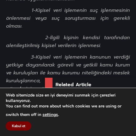
1-Kişisel veri işlemenin suç işlenmesinin
önlenmesi veya suç soruşturması için gerekli
olması.
2-İlgili kişinin kendisi tarafından
alenileştirilmiş kişisel verilerin işlenmesi.
3-Kişisel veri işlemenin kanunun verdiği
yetkiye dayanılarak görevli ve yetkili kamu kurum
ve kuruluşları ile kamu kurumu niteliğindeki meslek
kuruluşlarınca, denetleme veya düzenleme
Related Article
görevlerinin yürütülmesi ile disiplin soruşturma
Web sitemizde size en iyi deneyimi sunmak için çerezleri
veya kovuşturması için gerekli olması.
Gebelik ve Doğum Sonrası
kullanıyoruz.
Çalışan Ha...
You can find out more about which cookies we are using or
4- Kişisel veri işlemenin bütçe, vergi ve mali
switch them off in
settings
.
konulara ilişkin olarak Devletin ekonomik ve mali
çıkarlarının korunması için gerekli olması,
Kabul et
Durumlarında yukarıda anılı yükümlülükler