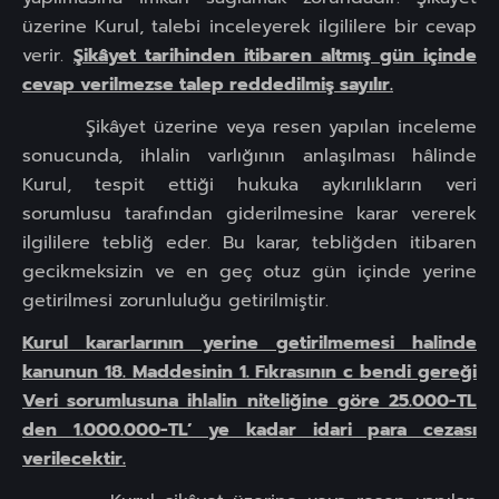
üzerine Kurul, talebi inceleyerek ilgililere bir cevap
verir.
Şikâyet tarihinden itibaren altmış gün içinde
cevap verilmezse talep reddedilmiş sayılır.
Şikâyet üzerine veya resen yapılan inceleme
sonucunda, ihlalin varlığının anlaşılması hâlinde
Kurul, tespit ettiği hukuka aykırılıkların veri
sorumlusu tarafından giderilmesine karar vererek
ilgililere tebliğ eder. Bu karar, tebliğden itibaren
gecikmeksizin ve en geç otuz gün içinde yerine
getirilmesi zorunluluğu getirilmiştir.
Kurul kararlarının yerine getirilmemesi halinde
kanunun 18. Maddesinin 1. Fıkrasının c bendi gereği
Veri sorumlusuna ihlalin niteliğine göre 25.000-TL
den 1.000.000-TL’ ye kadar idari para cezası
verilecektir.