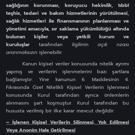
sağlığının korunması, koruyucu hekimlik, tıbbî
teşhis, tedavi ve bakım hizmetlerinin yürütülmesi,
sağlık hizmetleri ile finansmanının planlanması ve
yönetimi amacıyla, sır saklama yükümlülüğü altında
bulunan kişiler veya yetkili kurum ve
kuruluşlar
tarafından ilgilinin
açık rızası
aranmaksızın
işlenebilir.
Kanun kişisel veriler konusunda nitelik ayrımı
yapmış ve verilerin işlenmelerini bazı şartlara
bağlamıştır. Yine kanunun 6. Maddesinin 4.
Fıkrasında Özel Nitelikli Kişisel Verilerin İşlenmesi
konusunda Kurul tarafından ayrıca önlemlerin
alınmasını şart koşmuştur. Kurul tarafından bu
hususta verilmiş bir ilke karar mevcut değildir.
– İşlenen Kişisel Verilerin Silinmesi, Yok Edilmesi
Veya Anonim Hale Getirilmesi