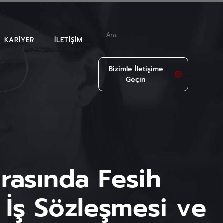
KARIYER
İLETIŞIM
Bizimle İletişime
Geçin
LAR
Arasında Fesih
n İş Sözleşmesi ve