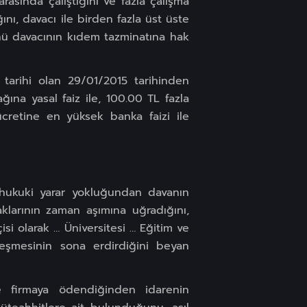
asında çalıştığını ve fazla çalışma
ğını, davacı ile birden fazla üst üste
ünü davacının kıdem tazminatına hak
ş tarihi olan 29/01/2015 tarihinden
ğına yasal faiz ile, 100.00 TL fazla
cretine en yüksek banka faizi ile
e hukuki yarar yokluğundan davanın
aklarının zaman aşımına uğradığını,
si olarak … Üniversitesi … Eğitim ve
zleşmesinin sona erdirdiğini beyan
e firmaya ödendiğinden idarenin