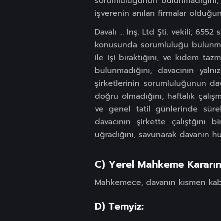
sorumluluğunun bulunmadığını, 
işverenin anılan firmalar olduğu
Davalı … İnş. Ltd Şti. vekili; 655
konusunda sorumluluğu bulunmadı
ile işi bıraktığını, ve kıdem t
bulunmadığını, davacının yalnı
şirketlerinin sorumluluğunun dava
doğru olmadığını, haftalık çalış
ve genel tatil günlerinde sürek
davacının şirkette çalıştğını b
uğradığını, savunarak davanın hu
C) Yerel Mahkeme Kararını
Mahkemece, davanın kısmen kabul
D) Temyiz: