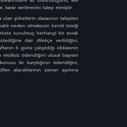
teahhitlere ait bulunduğunu, asıl
karar verilmesini talep etmiştir.
a olan şirketlerin davacının talepleri
aklı neden olmaksızın kendi isteği
şirkete sunulmuş herhangi bir evrak
tediğine dair dilekçe verildiğini,
aftanın 6 günü çalışıldığı iddiasının
n eksiksiz ödendiğini ulusal bayram
onusu ile karşılığının ödendiğini,
 edilen alacaklarının zaman aşımına