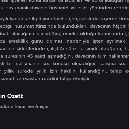
asıl işveren konumunda olmadıkları ve sorumluluğun mü
nu, savunarak davanın husumet ve esas yönünden reddine, 
2 sayılı kanun ve ilgili yönetmelik çerçevesinde taşeron firm
ğı, husumet itirazında bulundukları, davacının hiçbir h
azminatı alacağının olmadığını, emekli olduğu konusunda 
zca emeklilik günü dolması nedeniyle işten ayrılmak is
cının şirketlerinde çalıştığı süre ile sınırlı olduğunu, h
ma süresinin 45 saati aşmadığını, davacının tüm haklarını
li bir çalışmanın söz konusu olmadığını, çalışma söz k
ir yıllık sürede yıllık izin hakkını kullandığını, talep
sumet ve esastan reddini talep etmiştir.
n Özeti:
üne karar verilmiştir.