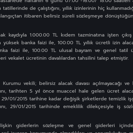
astanede haftanın 6 günü 07.00 -16:00/ 18:00 saatleri ar
atillerinde de çalıştığını, yıllık izinlerinin hiç kullanmadı
başlangıçtan itibaren belirsiz süreli sözleşmeye dönüştüğ
almak kaydıyla 1.000.00 TL kıdem tazminatına işten çıkı
üksek banka faizi ile, 100.00 TL yıllık ücretli izin alaca
ka faizi ile, 100.00 TL ulusal bayram ve genel tatil ü
i vekalet ücretinin davalılardan tahsilini talep etmiştir.
i Kurumu vekili; belirsiz alacak davası açılmayacağı v
ğını, tarihten 5 yıl önce muaccel hale gelen ücret alac
9/01/2015 tarihine kadar değişik şirketlerde temizlik işçi
ını, 29/01/2015 tarihinde emeklilik dilekçesiyle iş sö
lişkin giderlerin sözleşme ve genel giderleri içind