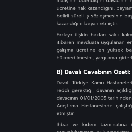
maaşının ödendiğini davacının h
ücretine hak kazandığını, bayram t
belirli süreli iş sözleşmesinin 
kazandığını beyan etmiştir.
Fazlaya ilişkin hakları saklı k
itibaren mevduata uygulanan en y
çalışma ücretine en yüksek ban
hükmedilmesini, yargılama giderler
B) Davalı Cevabının Özeti:
Davalı Türkiye Kamu Hastaneler
reddi gerektiği, davanın açıldı
davacının 01/01/2005 tarihinden 2
Araştırma Hastanesinde çalıştığ
etmiştir.
İhbar ve kıdem tazminatına i