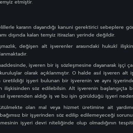
temyiz etmiştir.
lillerle kararın dayandığı kanuni gerektirici sebeplere gö
mı dışında kalan temyiz itirazları yerinde değildir.
mazlık, değişen alt işverenler arasındaki hukukî ilişkin
lanmaktadır.
addesinde, işveren bir iş sözleşmesine dayanarak işçi çal
uruluşlar olarak açıklanmıştır. O halde asıl işveren alt i
üretildiği işyeri bulunan bir işverenin ve aynı işyerinde 
n ilişkisinden söz edilebilsin. Alt işverenin başlangıçta bi
 asıl işverenden aldığı iş ve bu işin görüldüğü işyeri neden
rütülmekte olan mal veya hizmet üretimine ait yardımcı
 bağımsız bir işyerinden söz edilip edilemeyeceği sorunu 
mesinin işyeri devri niteliğinde olup olmadığının tespit