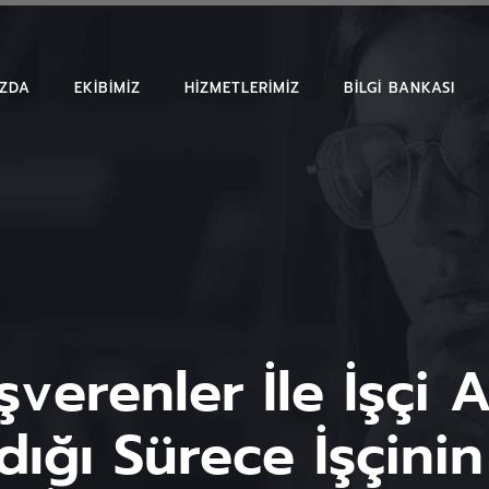
IZDA
EKIBIMIZ
HIZMETLERIMIZ
BILGI BANKASI
MAKALELER
EMSAL KARAR
BÜLTENLER
şverenler İle İşçi 
dığı Sürece İşçini