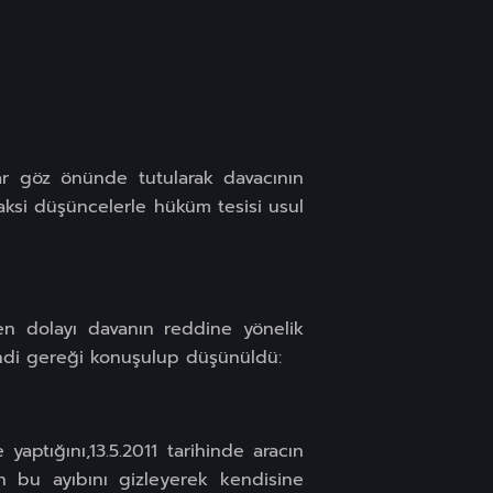
ar göz önünde tutularak davacının
aksi düşüncelerle hüküm tesisi usul
den dolayı davanın reddine yönelik
endi gereği konuşulup düşünüldü:
yaptığını,13.5.2011 tarihinde aracın
ın bu ayıbını gizleyerek kendisine