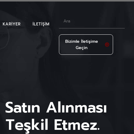
KARIYER
İLETIŞIM
Bizimle İletişime
Geçin
LAR
Satın Alınması
 Teşkil Etmez.