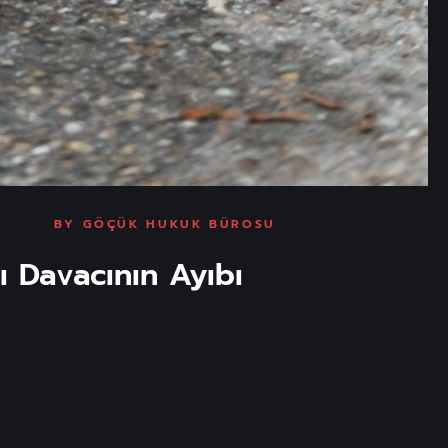
BY
GÖÇÜK HUKUK BÜROSU
 Davacının Ayıbı