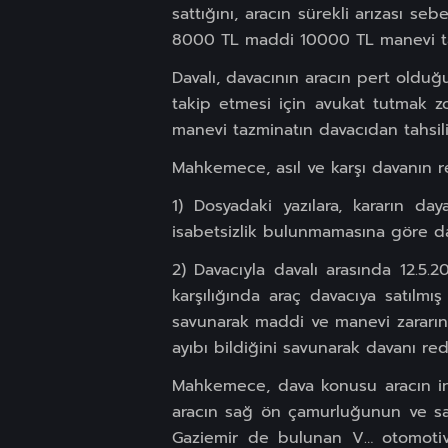
sattığını, aracın sürekli arızası se
8000 TL maddi 10000 TL manevi tazmi
Davalı, davacının aracın pert olduğ
takip etmesi için avukat tutmak 
manevi tazminatın davacıdan tahsilin
Mahkemece, asıl ve karşı davanın re
1) Dosyadaki yazılara, kararın day
isabetsizlik bulunmamasına göre dav
2) Davacıyla davalı arasında 12.5.2
karşılığında araç davacıya satılmış
savunarak maddi ve manevi zararının
ayıbı bildiğini savunarak davanı redd
Mahkemece, dava konusu aracın int
aracın sağ ön çamurluğunun ve sa
Gaziemir de bulunan V… otomotiv 