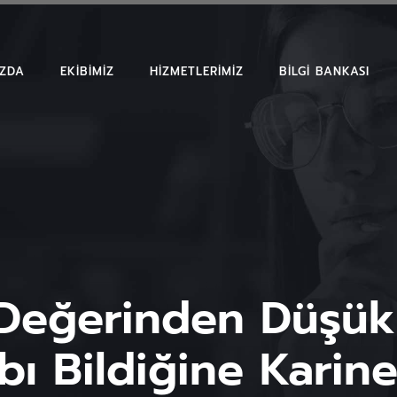
IZDA
EKIBIMIZ
HIZMETLERIMIZ
BILGI BANKASI
MAKALELER
EMSAL KARAR
BÜLTENLER
 Değerinden Düşük 
bı Bildiğine Karine