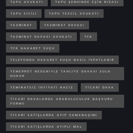
TAPU AVUKATI
TAPU ŞERHINDE EŞIN RIZASI
TAPU SICILI
TAPU TESCIL AVUKATI
TAZMINAT
TAZMINAT DAVASI
TAZMINAT DAVASI AVUKATI
TCK
TCK HAKARET SUÇU
TELEFONDA HAKARET SUÇU NASIL ISPATLANIR
TEMERRÜT NEDENIYLE TAHLIYE DAVASI SULH
HUKUK
TEMINATSIZ IHTIYATI HACIZ
TICARI DAVA
TICARI DAVALARDA ARABULUCULUK BAŞVURU
FORMU
TICARI SATIŞLARDA AYIP ZAMANAŞIMI
TICARI SATIŞLARDA AYIPLI MAL