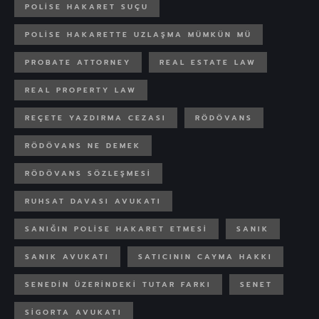
POLISE HAKARET SUÇU
POLISE HAKARETTE UZLAŞMA MÜMKÜN MÜ
PROBATE ATTORNEY
REAL ESTATE LAW
REAL PROPERTY LAW
REÇETE YAZDIRMA CEZASI
RÖDÖVANS
RÖDÖVANS NE DEMEK
RÖDÖVANS SÖZLEŞMESI
RUHSAT DAVASI AVUKATI
SANIĞIN POLISE HAKARET ETMESI
SANIK
SANIK AVUKATI
SATICININ CAYMA HAKKI
SENEDIN ÜZERINDEKI TUTAR FARKI
SENET
SIGORTA AVUKATI