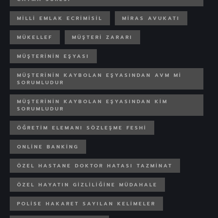
MILLI EMLAK ECRIMISIL
MIRAS AVUKATI
MÜKELLEF
MÜŞTERI ZARARI
MÜŞTERININ EŞYASI
MÜŞTERININ KAYBOLAN EŞYASINDAN AVM MI
SORUMLUDUR
MÜŞTERININ KAYBOLAN EŞYASINDAN KIM
SORUMLUDUR
ÖĞRETIM ELEMANI SÖZLEŞME FESHI
ONLINE BANKING
ÖZEL HASTANE DOKTOR HATASI TAZMINAT
ÖZEL HAYATIN GIZLILIĞINE MÜDAHALE
POLISE HAKARET SAYILAN KELIMELER