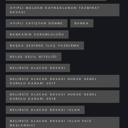
AYIPLI MALDAN KAYNAKLANAN TAZMINAT
DAVASI
AYIPLI SATIŞTAN DÖNME
BANKA
BANKANIN SORUMLULUĞU
BAŞKA ŞEHIRDE ILAÇ YAZDIRMA
BELGE DELIL NITELIĞI
BELIRSIZ ALACAK DAVASI
BELIRSIZ ALACAK DAVASI HUKUK GENEL
KURULU KARARI 2017
BELIRSIZ ALACAK DAVASI HUKUK GENEL
KURULU KARARI 2018
BELIRSIZ ALACAK DAVASI ISLAH
BELIRSIZ ALACAK DAVASI ISLAH FAIZ
BAŞLANGICI