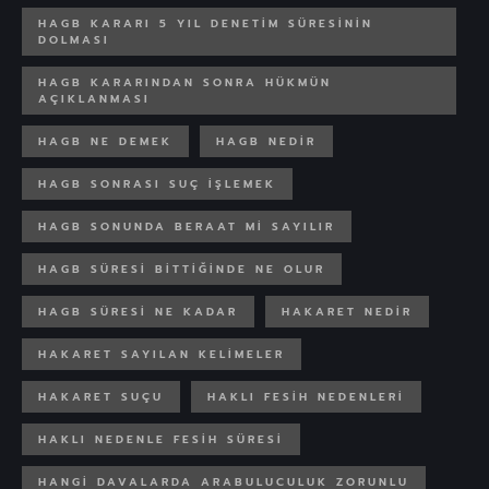
HAGB KARARI 5 YIL DENETIM SÜRESININ
DOLMASI
HAGB KARARINDAN SONRA HÜKMÜN
AÇIKLANMASI
HAGB NE DEMEK
HAGB NEDIR
HAGB SONRASI SUÇ IŞLEMEK
HAGB SONUNDA BERAAT MI SAYILIR
HAGB SÜRESI BITTIĞINDE NE OLUR
HAGB SÜRESI NE KADAR
HAKARET NEDIR
HAKARET SAYILAN KELIMELER
HAKARET SUÇU
HAKLI FESIH NEDENLERI
HAKLI NEDENLE FESIH SÜRESI
HANGI DAVALARDA ARABULUCULUK ZORUNLU