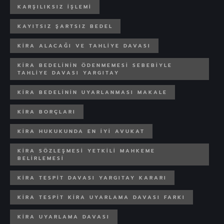
KARŞILIKSIZ IŞLEMI
KAYITSIZ ŞARTSIZ BEDEL
KIRA ALACAĞI VE TAHLIYE DAVASI
KIRA BEDELININ ÖDENMEMESI SEBEBIYLE
TAHLIYE DAVASI YARGITAY
KIRA BEDELININ UYARLANMASI MAKALE
KIRA BORÇLARI
KIRA HUKUKUNDA EN IYI AVUKAT
KIRA SÖZLEŞMESI YETKILI MAHKEME
BELIRLEMESI
KIRA TESPIT DAVASI YARGITAY KARARI
KIRA TESPIT KIRA UYARLAMA DAVASI FARKI
KIRA UYARLAMA DAVASI