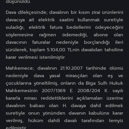
düşünüldü.
Dava dilekçesinde; davalının bir kısım zirai ürünlerini
davacıya ait elektrik saatini kullanmak suretiyle
suladığı, elektrik fatura bedellerini ödeyeceğini
söylemesine rağmen ödemediği, abone olan
davacının faturalar nedeniyle borçlandığı ileri
sürülerek, toplam 5.104,00 TLnin davalıdan tahsiline
karar verilmesi istenilmiştir.
Mahkemece; davalının 21.10.2007 tarihinde ölümü
nedeniyle dava yasal mirasçıları olan eş ve
çocuklarına yöneltilmiş, onların da Biga Sulh Hukuk
Mahkemesinin 2007/1369 E. 2008/204 K. sayılı
kararla mirası reddettiklerini açıklamaları üzerine
davalının babası olan H. davaya dahil edilmek
suretiyle onun yönünden davanın kabulüne karar
verilmiş, hüküm dahili davalı tarafından temyiz
edilmiştir.