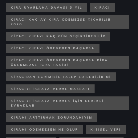
KIRA UYARLAMA DAVASI 5 YIL
KIRACI
KIRACI KAÇ AY KIRA ÖDEMEZSE ÇIKARILIR
2020
KIRACI KIRAYI KAÇ GÜN GEÇIKTIREBILIR
KIRACI KIRAYI ÖDEMEDEN KAÇARSA
KIRACI KIRAYI ÖDEMEDEN KAÇARSA KIRA
ÖDENMEZSE ICRA TAKIBI
KIRACIDAN ECRIMISIL TALEP EDILEBILIR MI
KIRACIYI ICRAYA VERME MASRAFI
KIRACIYI ICRAYA VERMEK IÇIN GEREKLI
EVRAKLAR
KIRAMI ARTTIRMAK ZORUNDAMIYIM
KIRAMI ÖDEMEZSEM NE OLUR
KIŞISEL VERI