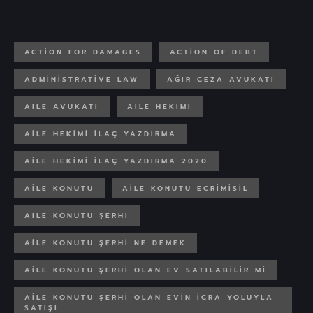
ACTION FOR DAMAGES
ACTION OF DEBT
ADMINISTRATIVE LAW
AĞIR CEZA AVUKATI
AILE AVUKATI
AILE HEKIMI
AILE HEKIMI ILAÇ YAZDIRMA
AILE HEKIMI ILAÇ YAZDIRMA 2020
AILE KONUTU
AILE KONUTU ECRIMISIL
AILE KONUTU ŞERHI
AILE KONUTU ŞERHI NE DEMEK
AILE KONUTU ŞERHI OLAN EV SATILABILIR MI
AILE KONUTU ŞERHI OLAN EVIN ICRA YOLUYLA
SATIŞI