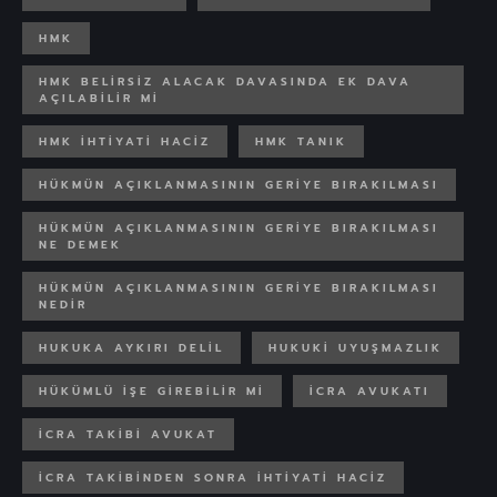
HMK
HMK BELIRSIZ ALACAK DAVASINDA EK DAVA
AÇILABILIR MI
HMK IHTIYATI HACIZ
HMK TANIK
HÜKMÜN AÇIKLANMASININ GERIYE BIRAKILMASI
HÜKMÜN AÇIKLANMASININ GERIYE BIRAKILMASI
NE DEMEK
HÜKMÜN AÇIKLANMASININ GERIYE BIRAKILMASI
NEDIR
HUKUKA AYKIRI DELIL
HUKUKI UYUŞMAZLIK
HÜKÜMLÜ IŞE GIREBILIR MI
ICRA AVUKATI
ICRA TAKIBI AVUKAT
ICRA TAKIBINDEN SONRA IHTIYATI HACIZ