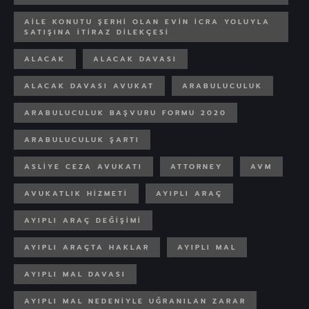
AILE KONUTU ŞERHI OLAN EVIN ICRA YOLUYLA
SATIŞINA ITIRAZ DILEKÇESI
ALACAK
ALACAK DAVASI
ALACAK DAVASI AVUKAT
ARABULUCULUK
ARABULUCULUK BAŞVURU FORMU 2020
ARABULUCULUK ŞARTI
ASLIYE CEZA AVUKATI
ATTORNEY
AVM
AVUKATLIK HIZMETI
AYIPLI ARAÇ
AYIPLI ARAÇ DEĞIŞIMI
AYIPLI ARAÇTA HAKLAR
AYIPLI MAL
AYIPLI MAL DAVASI
AYIPLI MAL NEDENIYLE UĞRANILAN ZARAR