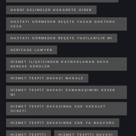
HANGI KELIMELER HAKARETE GIRER
HASTAYI GÖRMEDEN REÇETE YAZAN DOKTORA
CEZA
HASTAYI GÖRMEDEN REÇETE YAZILABILIR MI
HERITAGE LAWYER
HIZMET ILIŞKISINDEN KAYNAKLANAN DAVA
NEREDE GÖRÜLÜR
HIZMET TESPIT DAVASI MAKALE
HIZMET TESPIT DAVASI ZAMANAŞIMINI KESER
MI
HIZMET TESPIT DAVASINDA SGK VEKALET
ÜCRETI
HIZMET TESPIT DAVASINDA SGK YA BAŞVURU
HIZMET TESPITI
HIZMET TESPITI DAVASI