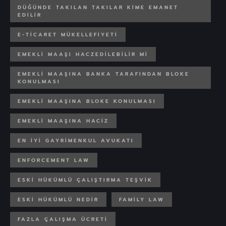
DÜĞÜNDE TAKILAN TAKILAR KIME EMANET
EDILIR
E-TICARET MÜKELLEFIYETI
EMEKLI MAAŞI HACZEDILEBILIR MI
EMEKLI MAAŞINA BANKA TARAFINDAN BLOKE
KONULMASI
EMEKLI MAAŞINA BLOKE KONULMASI
EMEKLI MAAŞINA HACIZ
EN IYI GAYRIMENKUL AVUKATI
ENFORCEMENT LAW
ESKI HÜKÜMLÜ ÇALIŞTIRMA TEŞVIK
ESKI HÜKÜMLÜ NEDIR
FAMILY LAW
FAZLA ÇALIŞMA ÜCRETI