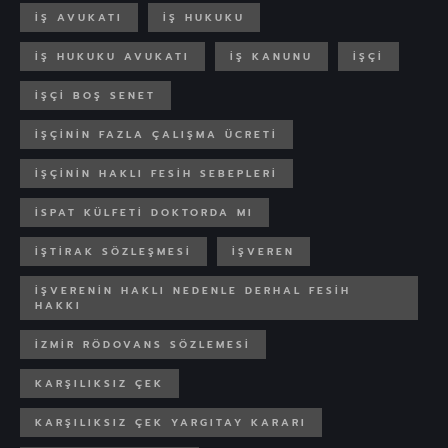
IŞ AVUKATI
IŞ HUKUKU
İŞ HUKUKU AVUKATI
İŞ KANUNU
IŞÇI
IŞÇI BOŞ SENET
IŞÇININ FAZLA ÇALIŞMA ÜCRETI
IŞÇININ HAKLI FESIH SEBEPLERI
ISPAT KÜLFETI DOKTORDA MI
İŞTIRAK SÖZLEŞMESI
IŞVEREN
İŞVERENIN HAKLI NEDENLE DERHAL FESIH
HAKKI
IZMIR RÖDOVANS SÖZLEMESI
KARŞILIKSIZ ÇEK
KARŞILIKSIZ ÇEK YARGITAY KARARI