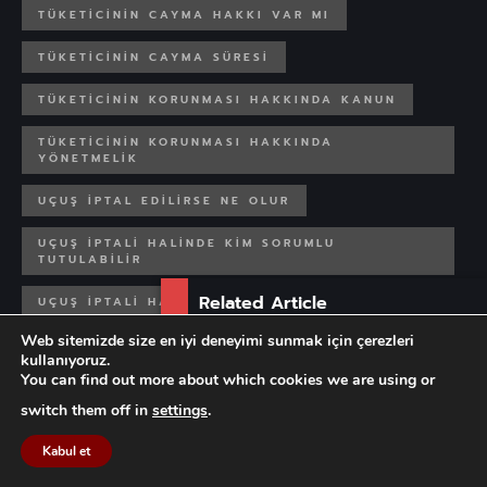
TÜKETICININ CAYMA HAKKI VAR MI
TÜKETICININ CAYMA SÜRESI
TÜKETICININ KORUNMASI HAKKINDA KANUN
TÜKETICININ KORUNMASI HAKKINDA
YÖNETMELIK
UÇUŞ IPTAL EDILIRSE NE OLUR
UÇUŞ IPTALI HALINDE KIM SORUMLU
TUTULABILIR
Related Article
UÇUŞ IPTALI HALINDE NE YAPABILIRIM
Web sitemizde size en iyi deneyimi sunmak için çerezleri
Tek Taraflı İzin Uygulaması
UÇUŞ IPTALI HALINDE NEREYE BAŞVURABILIRIM
kullanıyoruz.
Sonucunda...
You can find out more about which cookies we are using or
UÇUŞ IPTALI HALINDE YOLCU HAKLARI
switch them off in
settings
.
UÇUŞ IPTALI SONUCUNDA OLUŞACAK ZARARDAN
KIM SORUMLU TUTULABILIR
Kabul et