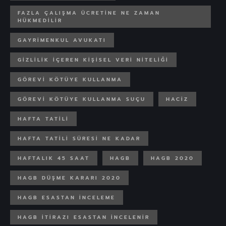
FAZLA ÇALIŞMA ÜCRETINE NE ZAMAN
HÜKMEDILIR
GAYRIMENKUL AVUKATI
GIZLILIK IÇEREN KIŞISEL VERI NITELIĞI
GÖREVI KÖTÜYE KULLANMA
GÖREVI KÖTÜYE KULLANMA SUÇU
HACIZ
HAFTA TATILI
HAFTA TATILI SÜRESI NE KADAR
HAFTALIK 45 SAAT
HAGB
HAGB 2020
HAGB DÜŞME KARARI 2020
HAGB ESASTAN INCELEME
HAGB ITIRAZI ESASTAN INCELENIR