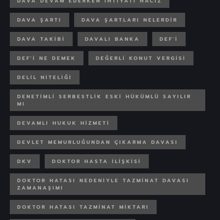
DAVA DEVAM EDERKEN IHTIYATI HACIZ
DAVA ŞARTI
DAVA ŞARTLARI NELERDIR
DAVA TAKIBI
DAVALI BANKA
DEF'I
DEF'I NE DEMEK
DEĞERLI KONUT VERGISI
DELIL NITELIĞI
DENETIMLI SERBESTLIK ESKI HÜKÜMLÜ SAYILIR
MI
DEVAMLI HUKUK HIZMETI
DEVLET MEMURLUĞUNDAN ÇIKARMA DAVASI
DKV
DOKTOR HASTA ILIŞKISI
DOKTOR HATASI NEDENIYLE TAZMINAT DAVASI
ZAMANAŞIMI
DOKTOR HATASI TAZMINAT MIKTARI