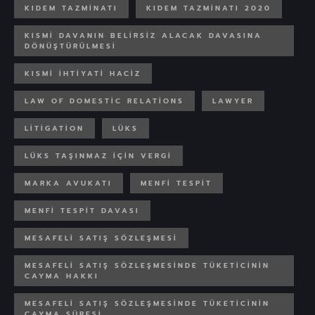
KIDEM TAZMINATI
KIDEM TAZMINATI 2020
KISMI DAVANIN BELIRSIZ ALACAK DAVASINA
DÖNÜŞTÜRÜLMESI
KISMI IHTIYATI HACIZ
LAW OF DOMESTIC RELATIONS
LAWYER
LITIGATION
LÜKS
LÜKS TAŞINMAZ IÇIN VERGI
MARKA AVUKATI
MENFI TESPIT
MENFI TESPIT DAVASI
MESAFELI SATIŞ SÖZLEŞMESI
MESAFELI SATIŞ SÖZLEŞMESINDE TÜKETICININ
CAYMA HAKKI
MESAFELI SATIŞ SÖZLEŞMESINDE TÜKETICININ
CAYMA SÜRESI