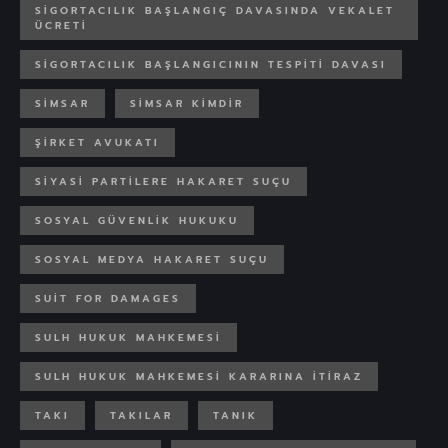
SIGORTACILIK BAŞLANGIÇ DAVASINDA VEKALET
ÜCRETI
SIGORTACILIK BAŞLANGICININ TESPITI DAVASI
SIMSAR
SIMSAR KIMDIR
ŞIRKET AVUKATI
SIYASI PARTILERE HAKARET SUÇU
SOSYAL GÜVENLIK HUKUKU
SOSYAL MEDYA HAKARET SUÇU
SUIT FOR DAMAGES
SULH HUKUK MAHKEMESI
SULH HUKUK MAHKEMESI KARARINA ITIRAZ
TAKI
TAKILAR
TANIK