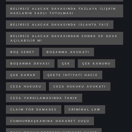
BELIRSIZ ALACAK DAVASINDA FAZLAYA ILIŞKIN
HAKLARIN SAKLI TUTULMASI
BELIRSIZ ALACAK DAVASINDA ISLAHTA FAIZ
BELIRSIZ ALACAK DAVASINDAN SONRA EK DAVA
AÇILABILIR MI
BOŞ SENET
BOŞANMA AVUKATI
BOŞANMA DAVASI
ÇEK
ÇEK KANUNU
ÇEK KARAR
ÇEKTE IHTIYATI HACIZ
CEZA HUKUKU
CEZA HUKUKU AVUKATI
CEZA YARGILAMASINDA TANIK
CLAIM FOR DAMAGES
CRIMINAL LAW
CUMHURBAŞKANINA HAKARET SUÇU