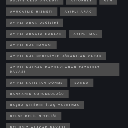
ASLIYE CEZA AVUKATI
ATTORNEY
AVM
AVUKATLIK HIZMETI
AYIPLI ARAÇ
AYIPLI ARAÇ DEĞIŞIMI
AYIPLI ARAÇTA HAKLAR
AYIPLI MAL
AYIPLI MAL DAVASI
AYIPLI MAL NEDENIYLE UĞRANILAN ZARAR
AYIPLI MALDAN KAYNAKLANAN TAZMINAT
DAVASI
AYIPLI SATIŞTAN DÖNME
BANKA
BANKANIN SORUMLULUĞU
BAŞKA ŞEHIRDE ILAÇ YAZDIRMA
BELGE DELIL NITELIĞI
BELIRSIZ ALACAK DAVASI