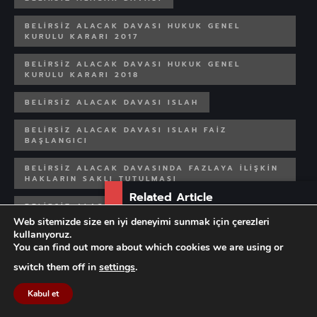
BELIRSIZ ALACAK DAVASI HUKUK GENEL
KURULU KARARI 2017
BELIRSIZ ALACAK DAVASI HUKUK GENEL
KURULU KARARI 2018
BELIRSIZ ALACAK DAVASI ISLAH
BELIRSIZ ALACAK DAVASI ISLAH FAIZ
BAŞLANGICI
BELIRSIZ ALACAK DAVASINDA FAZLAYA ILIŞKIN
HAKLARIN SAKLI TUTULMASI
Related Article
BELIRSIZ ALACAK DAVASINDA ISLAHTA FAIZ
Web sitemizde size en iyi deneyimi sunmak için çerezleri
Tek Taraflı İzin Uygulaması
kullanıyoruz.
BELIRSIZ ALACAK DAVASINDAN SONRA EK DAVA
Sonucunda...
AÇILABILIR MI
You can find out more about which cookies we are using or
switch them off in
settings
.
BOŞ SENET
BOŞANMA AVUKATI
Kabul et
BOŞANMA DAVASI
ÇEK
ÇEK KANUNU