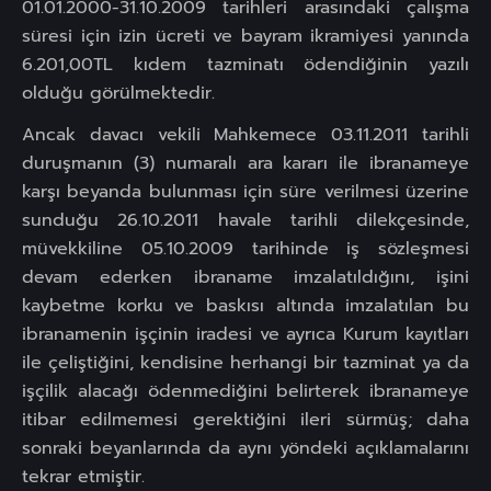
01.01.2000-31.10.2009 tarihleri arasındaki çalışma
süresi için izin ücreti ve bayram ikramiyesi yanında
6.201,00TL kıdem tazminatı ödendiğinin yazılı
olduğu görülmektedir.
Ancak davacı vekili Mahkemece 03.11.2011 tarihli
duruşmanın (3) numaralı ara kararı ile ibranameye
karşı beyanda bulunması için süre verilmesi üzerine
sunduğu 26.10.2011 havale tarihli dilekçesinde,
müvekkiline 05.10.2009 tarihinde iş sözleşmesi
devam ederken ibraname imzalatıldığını, işini
kaybetme korku ve baskısı altında imzalatılan bu
ibranamenin işçinin iradesi ve ayrıca Kurum kayıtları
ile çeliştiğini, kendisine herhangi bir tazminat ya da
işçilik alacağı ödenmediğini belirterek ibranameye
itibar edilmemesi gerektiğini ileri sürmüş; daha
sonraki beyanlarında da aynı yöndeki açıklamalarını
tekrar etmiştir.