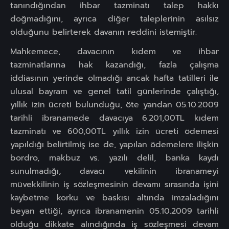
tanındığından ihbar tazminatı talep hakkı
doğmadığını, ayrıca diğer taleplerinin asılsız
olduğunu belirterek davanın reddini istemiştir.
Mahkemece, davacının kıdem ve ihbar
tazminatlarına hak kazandığı, fazla çalışma
iddiasının yerinde olmadığı ancak hafta tatilleri ile
ulusal bayram ve genel tatil günlerinde çalıştığı,
yıllık izin ücreti bulunduğu, öte yandan 05.10.2009
tarihli ibranamede davacıya 6.201,00TL kıdem
tazminatı ve 600,00TL yıllık izin ücreti ödemesi
yapıldığı belirtilmiş ise de, yapılan ödemelere ilişkin
bordro, makbuz vs. yazılı delil, banka kaydı
sunulmadığı, davacı vekilinin ibranameyi
müvekkilinin iş sözleşmesinin devamı sırasında işini
kaybetme korku ve baskısı altında imzaladığını
beyan ettiği, ayrıca ibranamenin 05.10.2009 tarihli
olduğu dikkate alındığında iş sözleşmesi devam