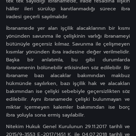
tek tek sayıldığı ibranamede, irade fesadına ilişkin
hâller ileri sürülüp kanıtlanmadığı sürece ibra
iradesi geçerli sayılmalıdır.
İbranamede yer alan işçilik alacaklarının bir kısmı
yönünden savunma ile çelişkinin varlığı ibranameyi
bütünüyle geçersiz kılmaz. Savunma ile çelişmeyen
kısımlar yönünden ibra iradesine değer verilmelidir.
Başka bir anlatımla, bu gibi durumlarda
ibranamenin bölünebilir etkisinden söz edilebilir. Bir
ibraname bazı alacaklar bakımından makbuz
hükmünde sayılırken, bazı işçilik hak ve alacakları
bakımından ise çelişki sebebiyle geçersizlikten söz
edilebilir. Aynı ibranamede çelişki bulunmayan ve
miktar içermeyen kalemler bakımından ise borç
ibra yoluyla sona ermiş sayılabilir.
Nitekim Hukuk Genel Kurulunun 29.11.2017 tarihli ve
2015/9-3553 E.-2017/1451 K. ile 04.07.2018 tarihli ve