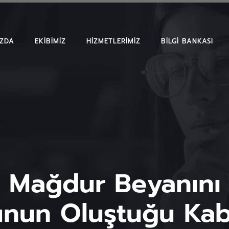
IZDA
EKIBIMIZ
HIZMETLERIMIZ
BILGI BANKASI
MAKALELER
EMSAL KARAR
BÜLTENLER
 Mağdur Beyanını 
nun Oluştuğu Kabu