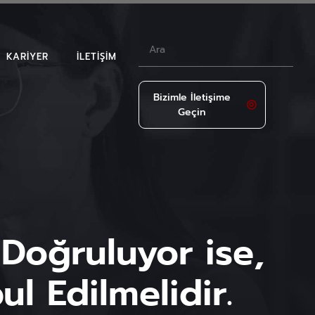
KARIYER
İLETIŞIM
Bizimle İletişime
Geçin
LAR
Doğruluyor ise,
l Edilmelidir.