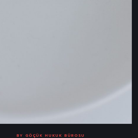
BY
GÖÇÜK HUKUK BÜROSU