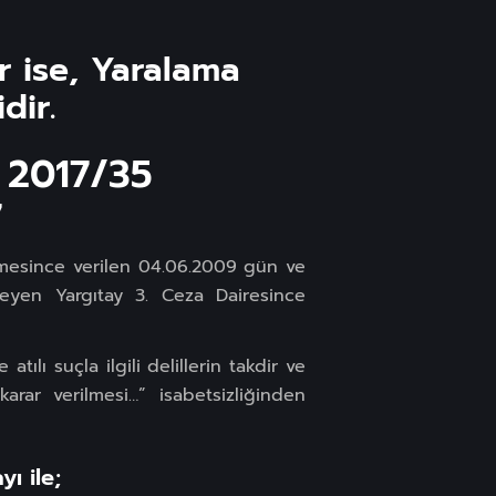
 ise, Yaralama
dir.
 2017/35
7
emesince verilen 04.06.2009 gün ve
leyen Yargıtay 3. Ceza Dairesince
ılı suçla ilgili delillerin takdir ve
rar verilmesi…” isabetsizliğinden
ı ile;