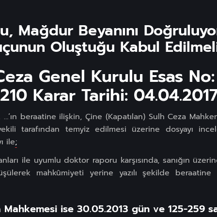
u, Mağdur Beyanını Doğruluyor
uçunun Oluştuğu Kabul Edilmeli
Ceza Genel Kurulu Esas No:
210 Karar Tarihi: 04.04.201
…’ın beraatine ilişkin, Çine (Kapatılan) Sulh Ceza Mahk
ekili tarafından temyiz edilmesi üzerine dosyayı ince
 ile
;
ları ile uyumlu doktor raporu karşısında, sanığın üzerine at
şülerek mahkûmiyeti yerine yazılı şekilde beraatine ka
a Mahkemesi ise 30.05.2013 gün ve 125-259 say