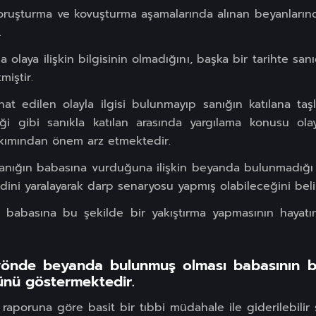
soruşturma ve kovuşturma aşamalarında alınan beyanlarınd
.
 olaya ilişkin bilgisinin olmadığını, başka bir tarihte sanı
iştir.
at edilen olayla ilgisi bulunmayıp sanığın katılana taş
i gibi sanıkla katılan arasında yargılama konusu olay
kımından önem arz etmektedir.
, sanığın babasına vurduğuna ilişkin beyanda bulunmadığ
ini yaralayarak darp senaryosu yapmış olabileceğini belir
i babasına bu şekilde bir yakıştırma yapmasının hayat
önde beyanda bulunmuş olması babasının bu
ünü göstermektedir.
raporuna göre basit bir tıbbi müdahale ile giderilebilir 