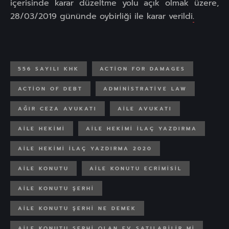
içerisinde karar düzeltme yolu açık olmak üzere,
28/03/2019 gününde oybirliği ile karar verildi
.
556 SAYILI KHK
ACTION FOR DAMAGES
ACTION OF DEBT
ADMINISTRATIVE LAW
AĞIR CEZA AVUKATI
AILE AVUKATI
AILE HEKIMI
AILE HEKIMI ILAÇ YAZDIRMA
AILE HEKIMI ILAÇ YAZDIRMA 2020
AILE KONUTU
AILE KONUTU ECRIMISIL
AILE KONUTU ŞERHI
AILE KONUTU ŞERHI NE DEMEK
AILE KONUTU ŞERHI OLAN EV SATILABILIR MI