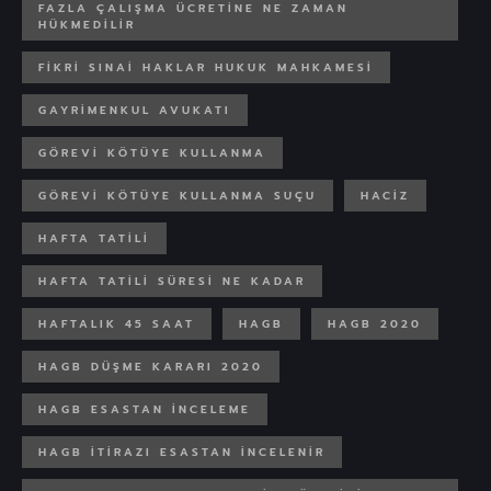
FAZLA ÇALIŞMA ÜCRETINE NE ZAMAN
HÜKMEDILIR
FIKRI SINAI HAKLAR HUKUK MAHKAMESI
GAYRIMENKUL AVUKATI
GÖREVI KÖTÜYE KULLANMA
GÖREVI KÖTÜYE KULLANMA SUÇU
HACIZ
HAFTA TATILI
HAFTA TATILI SÜRESI NE KADAR
HAFTALIK 45 SAAT
HAGB
HAGB 2020
HAGB DÜŞME KARARI 2020
HAGB ESASTAN INCELEME
HAGB ITIRAZI ESASTAN INCELENIR