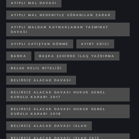
AYIPLI MAL DAVASI
AYIPLI MAL NEDENIYLE UĞRANILAN ZARAR
AYIPLI MALDAN KAYNAKLANAN TAZMINAT
DAVASI
AYIPLI SATIŞTAN DÖNME
AYIRT EDICI
BANKA
BAŞKA ŞEHIRDE ILAÇ YAZDIRMA
BELGE DELIL NITELIĞI
BELIRSIZ ALACAK DAVASI
BELIRSIZ ALACAK DAVASI HUKUK GENEL
KURULU KARARI 2017
BELIRSIZ ALACAK DAVASI HUKUK GENEL
KURULU KARARI 2018
BELIRSIZ ALACAK DAVASI ISLAH
BELIRSIZ ALACAK DAVASI ISLAH FAIZ