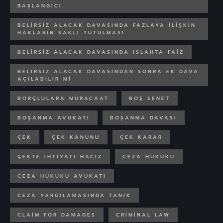
BAŞLANGICI
BELIRSIZ ALACAK DAVASINDA FAZLAYA ILIŞKIN
HAKLARIN SAKLI TUTULMASI
BELIRSIZ ALACAK DAVASINDA ISLAHTA FAIZ
BELIRSIZ ALACAK DAVASINDAN SONRA EK DAVA
AÇILABILIR MI
BORÇLULARA MÜRACAAT
BOŞ SENET
BOŞANMA AVUKATI
BOŞANMA DAVASI
ÇEK
ÇEK KANUNU
ÇEK KARAR
ÇEKTE IHTIYATI HACIZ
CEZA HUKUKU
CEZA HUKUKU AVUKATI
CEZA YARGILAMASINDA TANIK
CLAIM FOR DAMAGES
CRIMINAL LAW