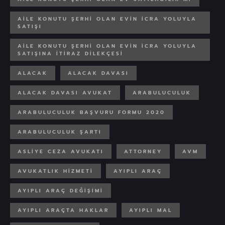
AILE KONUTU ŞERHI OLAN EVIN ICRA YOLUYLA
SATIŞI
AILE KONUTU ŞERHI OLAN EVIN ICRA YOLUYLA
SATIŞINA ITIRAZ DILEKÇESI
ALACAK
ALACAK DAVASI
ALACAK DAVASI AVUKAT
ARABULUCULUK
ARABULUCULUK BAŞVURU FORMU 2020
ARABULUCULUK ŞARTI
ASLIYE CEZA AVUKATI
ATTORNEY
AVM
AVUKATLIK HIZMETI
AYIPLI ARAÇ
AYIPLI ARAÇ DEĞIŞIMI
AYIPLI ARAÇTA HAKLAR
AYIPLI MAL