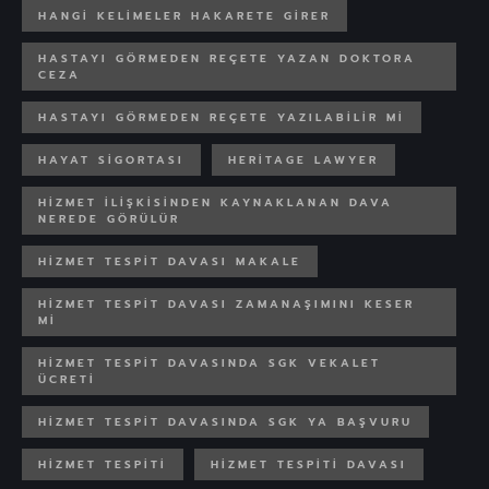
HANGI KELIMELER HAKARETE GIRER
HASTAYI GÖRMEDEN REÇETE YAZAN DOKTORA
CEZA
HASTAYI GÖRMEDEN REÇETE YAZILABILIR MI
HAYAT SIGORTASI
HERITAGE LAWYER
HIZMET ILIŞKISINDEN KAYNAKLANAN DAVA
NEREDE GÖRÜLÜR
HIZMET TESPIT DAVASI MAKALE
HIZMET TESPIT DAVASI ZAMANAŞIMINI KESER
MI
HIZMET TESPIT DAVASINDA SGK VEKALET
ÜCRETI
HIZMET TESPIT DAVASINDA SGK YA BAŞVURU
HIZMET TESPITI
HIZMET TESPITI DAVASI