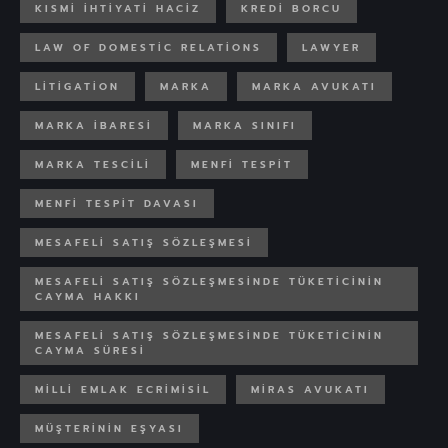
KISMI IHTIYATI HACIZ
KREDI BORCU
LAW OF DOMESTIC RELATIONS
LAWYER
LITIGATION
MARKA
MARKA AVUKATI
MARKA IBARESI
MARKA SINIFI
MARKA TESCILI
MENFI TESPIT
MENFI TESPIT DAVASI
MESAFELI SATIŞ SÖZLEŞMESI
MESAFELI SATIŞ SÖZLEŞMESINDE TÜKETICININ
CAYMA HAKKI
MESAFELI SATIŞ SÖZLEŞMESINDE TÜKETICININ
CAYMA SÜRESI
MILLI EMLAK ECRIMISIL
MIRAS AVUKATI
MÜŞTERININ EŞYASI