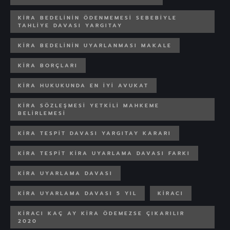
KIRA BEDELININ ÖDENMEMESI SEBEBIYLE
TAHLIYE DAVASI YARGITAY
KIRA BEDELININ UYARLANMASI MAKALE
KIRA BORÇLARI
KIRA HUKUKUNDA EN IYI AVUKAT
KIRA SÖZLEŞMESI YETKILI MAHKEME
BELIRLEMESI
KIRA TESPIT DAVASI YARGITAY KARARI
KIRA TESPIT KIRA UYARLAMA DAVASI FARKI
KIRA UYARLAMA DAVASI
KIRA UYARLAMA DAVASI 5 YIL
KIRACI
KIRACI KAÇ AY KIRA ÖDEMEZSE ÇIKARILIR
2020