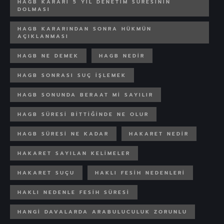
HAGB KARARI 5 YIL DENETIM SÜRESININ
DOLMASI
HAGB KARARINDAN SONRA HÜKMÜN
AÇIKLANMASI
HAGB NE DEMEK
HAGB NEDIR
HAGB SONRASI SUÇ IŞLEMEK
HAGB SONUNDA BERAAT MI SAYILIR
HAGB SÜRESI BITTIĞINDE NE OLUR
HAGB SÜRESI NE KADAR
HAKARET NEDIR
HAKARET SAYILAN KELIMELER
HAKARET SUÇU
HAKLI FESIH NEDENLERI
HAKLI NEDENLE FESIH SÜRESI
HANGI DAVALARDA ARABULUCULUK ZORUNLU