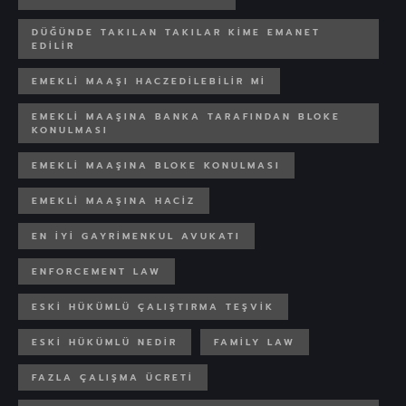
DÜĞÜNDE TAKILAN TAKILAR KIME EMANET
EDILIR
EMEKLI MAAŞI HACZEDILEBILIR MI
EMEKLI MAAŞINA BANKA TARAFINDAN BLOKE
KONULMASI
EMEKLI MAAŞINA BLOKE KONULMASI
EMEKLI MAAŞINA HACIZ
EN IYI GAYRIMENKUL AVUKATI
ENFORCEMENT LAW
ESKI HÜKÜMLÜ ÇALIŞTIRMA TEŞVIK
ESKI HÜKÜMLÜ NEDIR
FAMILY LAW
FAZLA ÇALIŞMA ÜCRETI