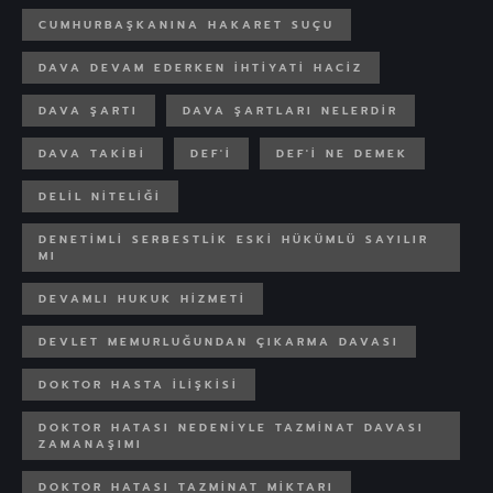
CUMHURBAŞKANINA HAKARET SUÇU
DAVA DEVAM EDERKEN IHTIYATI HACIZ
DAVA ŞARTI
DAVA ŞARTLARI NELERDIR
DAVA TAKIBI
DEF'I
DEF'I NE DEMEK
DELIL NITELIĞI
DENETIMLI SERBESTLIK ESKI HÜKÜMLÜ SAYILIR
MI
DEVAMLI HUKUK HIZMETI
DEVLET MEMURLUĞUNDAN ÇIKARMA DAVASI
DOKTOR HASTA ILIŞKISI
DOKTOR HATASI NEDENIYLE TAZMINAT DAVASI
ZAMANAŞIMI
DOKTOR HATASI TAZMINAT MIKTARI