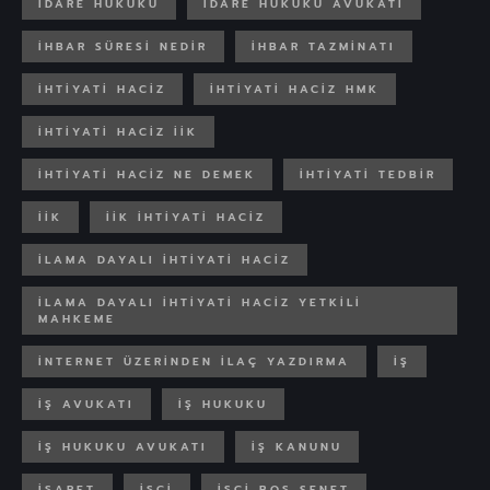
IDARE HUKUKU
IDARE HUKUKU AVUKATI
IHBAR SÜRESI NEDIR
IHBAR TAZMINATI
IHTIYATI HACIZ
IHTIYATI HACIZ HMK
IHTIYATI HACIZ IIK
IHTIYATI HACIZ NE DEMEK
IHTIYATI TEDBIR
IIK
IIK IHTIYATI HACIZ
ILAMA DAYALI IHTIYATI HACIZ
ILAMA DAYALI IHTIYATI HACIZ YETKILI
MAHKEME
INTERNET ÜZERINDEN ILAÇ YAZDIRMA
IŞ
IŞ AVUKATI
IŞ HUKUKU
İŞ HUKUKU AVUKATI
İŞ KANUNU
IŞARET
IŞÇI
IŞÇI BOŞ SENET