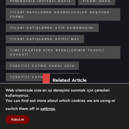
TEMINATSIZ IHTIYATI HACIZ
TICARI DAVA
TICARI DAVALARDA ARABULUCULUK BAŞVURU
FORMU
TICARI SATIŞLARDA AYIP ZAMANAŞIMI
TICARI SATIŞLARDA AYIPLI MAL
TIME-CHARTER KIRA BEDELLERININ TAHSILI
AVUKATI
TÜKETICI CAYMA HAKKI 2019
TÜKETICI CAYMA HAKKI 2020
Related Article
TÜKETICI HAKEM HEYETI
TÜKETICI HAKLARI
Web sitemizde size en iyi deneyimi sunmak için çerezleri
Tek Taraflı İzin Uygulaması
kullanıyoruz.
Sonucunda...
TÜKETICI HAKLARI 2019
You can find out more about which cookies we are using or
switch them off in
settings
.
TÜKETICI HAKLARI 2020
Kabul et
TÜKETICI KIM OLUYOR