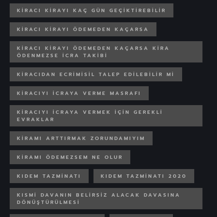
KIRACI KIRAYI KAÇ GÜN GEÇIKTIREBILIR
KIRACI KIRAYI ÖDEMEDEN KAÇARSA
KIRACI KIRAYI ÖDEMEDEN KAÇARSA KIRA
ÖDENMEZSE ICRA TAKIBI
KIRACIDAN ECRIMISIL TALEP EDILEBILIR MI
KIRACIYI ICRAYA VERME MASRAFI
KIRACIYI ICRAYA VERMEK IÇIN GEREKLI
EVRAKLAR
KIRAMI ARTTIRMAK ZORUNDAMIYIM
KIRAMI ÖDEMEZSEM NE OLUR
KIDEM TAZMINATI
KIDEM TAZMINATI 2020
KISMI DAVANIN BELIRSIZ ALACAK DAVASINA
DÖNÜŞTÜRÜLMESI