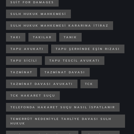
SUIT FOR DAMAGES
SULH HUKUK MAHKEMESI
SULH HUKUK MAHKEMESI KARARINA ITIRAZ
TAKI
TAKILAR
TANIK
TAPU AVUKATI
TAPU ŞERHINDE EŞIN RIZASI
TAPU SICILI
TAPU TESCIL AVUKATI
TAZMINAT
TAZMINAT DAVASI
TAZMINAT DAVASI AVUKATI
TCK
TCK HAKARET SUÇU
TELEFONDA HAKARET SUÇU NASIL ISPATLANIR
TEMERRÜT NEDENIYLE TAHLIYE DAVASI SULH
HUKUK