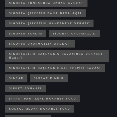
SIGORTA KONUSUNDA UZMAN AVUKAT
SIGORTA ŞIRKETIM BANA DAVA AÇTI
SIGORTA ŞIRKETINI MAHKEMEYE VERMEK
SIGORTA TAHKIM
SIGORTA UYUŞMAZLIK
SIGORTA UYUŞMAZLIK AVUKATI
SIGORTACILIK BAŞLANGIÇ DAVASINDA VEKALET
ÜCRETI
SIGORTACILIK BAŞLANGICININ TESPITI DAVASI
SIMSAR
SIMSAR KIMDIR
ŞIRKET AVUKATI
SIYASI PARTILERE HAKARET SUÇU
SOSYAL MEDYA HAKARET SUÇU