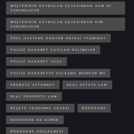
MÜŞTERININ KAYBOLAN EŞYASINDAN AVM MI
SORUMLUDUR
MÜŞTERININ KAYBOLAN EŞYASINDAN KIM
SORUMLUDUR
ÖZEL HASTANE DOKTOR HATASI TAZMINAT
POLISE HAKARET SAYILAN KELIMELER
POLISE HAKARET SUÇU
POLISE HAKARETTE UZLAŞMA MÜMKÜN MÜ
PROBATE ATTORNEY
REAL ESTATE LAW
REAL PROPERTY LAW
REÇETE YAZDIRMA CEZASI
RÖDÖVANS
RÖDÖVANS NE DEMEK
RÖDÖVANS SÖZLEŞMESI