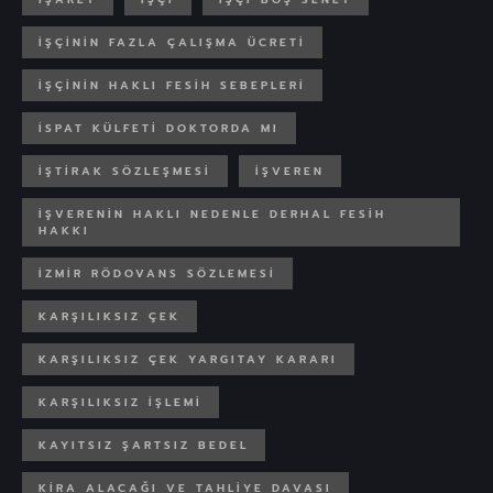
IŞÇININ FAZLA ÇALIŞMA ÜCRETI
IŞÇININ HAKLI FESIH SEBEPLERI
ISPAT KÜLFETI DOKTORDA MI
İŞTIRAK SÖZLEŞMESI
IŞVEREN
İŞVERENIN HAKLI NEDENLE DERHAL FESIH
HAKKI
IZMIR RÖDOVANS SÖZLEMESI
KARŞILIKSIZ ÇEK
KARŞILIKSIZ ÇEK YARGITAY KARARI
KARŞILIKSIZ IŞLEMI
KAYITSIZ ŞARTSIZ BEDEL
KIRA ALACAĞI VE TAHLIYE DAVASI