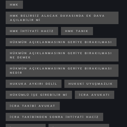
HMK
HMK BELIRSIZ ALACAK DAVASINDA EK DAVA
AÇILABILIR MI
HMK IHTIYATI HACIZ
HMK TANIK
HÜKMÜN AÇIKLANMASININ GERIYE BIRAKILMASI
HÜKMÜN AÇIKLANMASININ GERIYE BIRAKILMASI
NE DEMEK
HÜKMÜN AÇIKLANMASININ GERIYE BIRAKILMASI
NEDIR
HUKUKA AYKIRI DELIL
HUKUKI UYUŞMAZLIK
HÜKÜMLÜ IŞE GIREBILIR MI
ICRA AVUKATI
ICRA TAKIBI AVUKAT
ICRA TAKIBINDEN SONRA IHTIYATI HACIZ