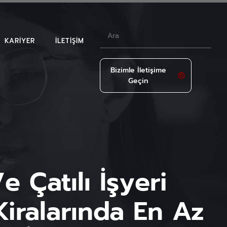
KARIYER
İLETIŞIM
Bizimle İletişime
Geçin
LAR
 Çatılı İşyeri
Kiralarında En Az