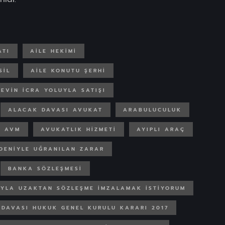
ATI
AILE HEKIMI
SIL
AILE KONUTU ŞERHI
 EVIN ICRA YOLUYLA SATIŞI
ALACAK DAVASI AVUKAT
ARABULUCULUK
AVM
AVUKATLIK HIZMETI
AYIPLI ARAÇ
EDENIYLE UĞRANILAN ZARAR
BANKA SÖZLEŞMESI
YLA UZAKTAN SÖZLEŞME IMZALAMAK ISTIYORUM
 DAVASI HUKUK GENEL KURULU KARARI 2017