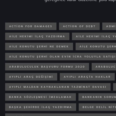
ACTION FOR DAMAGES
ACTION OF DEBT
ADMI
AILE HEKIMI ILAÇ YAZDIRMA
AILE HEKIMI ILAÇ 
AILE KONUTU ŞERHI NE DEMEK
AILE KONUTU ŞERH
AILE KONUTU ŞERHI OLAN EVIN ICRA YOLUYLA SATIŞI
ARABULUCULUK BAŞVURU FORMU 2020
ARABULUC
AYIPLI ARAÇ DEĞIŞIMI
AYIPLI ARAÇTA HAKLAR
AYIPLI MALDAN KAYNAKLANAN TAZMINAT DAVASI
BANKA SÖZLEŞMESI IMZALAMAK
BANKANIN SORU
BAŞKA ŞEHIRDE ILAÇ YAZDIRMA
BELGE DELIL NIT