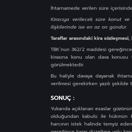
İhtarnamede verilen süre içerisinde
Kiracıya verilecek süre konut ve 
ilişkilerinde ise en az on gündür.
Taraflar arasındaki kira sözleşmesi, ki
TBK’nun 362/2 maddesi gereğince, 
kirasına konu olan dava konusu t
görülmektedir.
Bu haliyle davaya dayanak ihtarn
verilmesi gerekirken yazılı şekilde 
SONUÇ :
Yukarıda açıklanan esaslar gözönünd
olduğundan kabulü ile hükmün H
harcının istek halinde temyiz ede
gereğince karar düzeltme yolu kapal