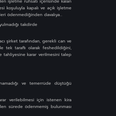
aden işletme ruhsatı içerisinde kalan
si koşuluyla kapalı ve açık işletme
lleri ödenmediğinden davalıya…
uyulmadığı takdirde
acı şirket tarafından, gerekli can ve
 tek taraflı olarak feshedildiğini,
ahliyesine karar verilmesini talep
unamadığı ve temerrüde düştüğü
ar verilebilmesi için istenen kira
verilen sürede ödenmemiş bulunması