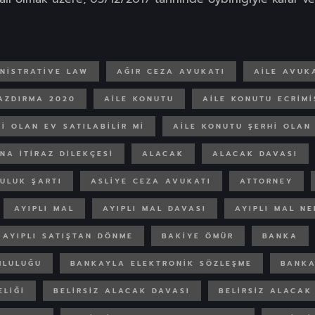
NISTRATIVE LAW
AĞIR CEZA AVUKATI
AILE AVUK
YAZDIRMA 2020
AILE KONUTU
AILE KONUTU ECRIMI
I OLAN EV SATILABILIR MI
AILE KONUTU ŞERHI OLAN
NA ITIRAZ DILEKÇESI
ALACAK
ALACAK DAVASI
ULUK ŞARTI
ASLIYE CEZA AVUKATI
ATTORNEY
AYIPLI MAL
AYIPLI MAL DAVASI
AYIPLI MAL N
AYIPLI SATIŞTAN DÖNME
BAKIYE ÖMÜR
BANKA
MLULUĞU
BANKAYLA ELEKTRONIK SÖZLEŞME
BANKA
ELIĞI
BELIRSIZ ALACAK DAVASI
BELIRSIZ ALACAK