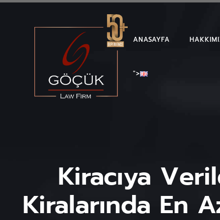
ANASAYFA
HAKKIM
">
Kiracıya Veri
Kiralarında En A