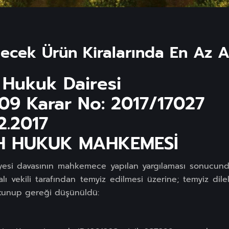
ilecek Ürün Kiralarında En Az A
 Hukuk Dairesi
109 Karar No: 2017/17027
12.2017
H HUKUK MAHKEMESİ
hliyesi davasının mahkemece yapılan yargılaması sonucun
lı vekili tarafından temyiz edilmesi üzerine; temyiz dile
 okunup gereği düşünüldü: