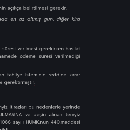
n açıkça belirtilmesi gerekir.
rında en az altmış gün, diğer kira
üresi verilmesi gerekirken hasılat
arnamede ödeme süresi verilmediği
n tahliye isteminin reddine karar
ı gerektirmiştir
.
yiz itirazları bu nedenlerle yerinde
ULMASINA ve peşin alınan temyiz
a 1086 sayılı HUMK.nun 440.maddesi
ildi.