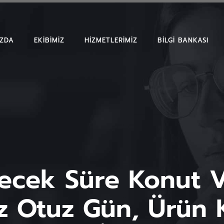
IZDA
EKIBIMIZ
HIZMETLERIMIZ
BILGI BANKASI
MAKALELER
EMSAL KARAR
BÜLTENLER
lecek Süre Konut Ve
z Otuz Gün, Ürün 