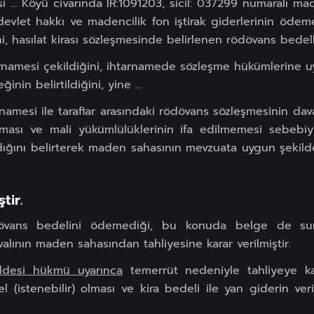
lçesi … Köyü civarında IR:1091203, sicil: 037299 numaralı m
devlet hakkı ve madencilik fon iştirak giderlerinin ödeme
, hasılat kirası sözleşmesinde belirlenen rödövans bede
tarnamesi çekildiğini, ihtarnamede sözleşme hükümlerine 
inin belirtildiğini, yine …
rnamesi ile taraflar arasındaki rödövans sözleşmesinin dav
ması ve mali yükümlülüklerinin ifa edilmemesi sebebiyle
ğını belirterek maden sahasının mevzuata uygun şekilde t
tir.
ödövans bedelini ödemediği, bu konuda belge de s
alının maden sahasından tahliyesine karar verilmiştir.
ddesi hükmü uyarınca
temerrüt nedeniyle tahliyeye kar
l (istenebilir) olması ve kira bedeli ile yan giderin 