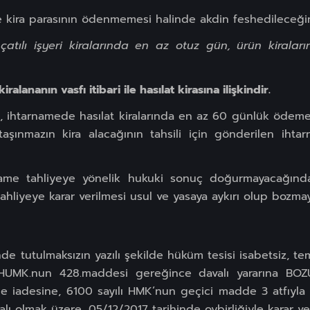
 kira parasının ödenmemesi halinde akdin feshedileceğini
çatılı işyeri kiralarında en az otuz gün, ürün kirala
ralananın vasfı itibari ile hasılat kirasına ilişkindir.
ihtarnamede hasılat kiralarında en az 60 günlük ödeme s
aşınmazın kira alacağının tahsili için gönderilen iht
ame tahliyeye yönelik hukuki sonuç doğurmayacağında
tahliyeye karar verilmesi usul ve yasaya aykırı olup bozmay
e tutulmaksızın yazılı şekilde hüküm tesisi isabetsiz, tem
UMK.nun 428.maddesi gereğince davalı yararına BOZ
ne iadesine, 6100 sayılı HMK’nun geçici madde 3 atfıyl
ı olmak üzere, 05/12/2017 tarihinde oybirliğiyle karar ver