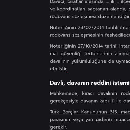
Davacı, taraflar arasında, … ili … i
ve koordinatları saptanan alanda, 
rödövans sözleşmesi düzenlendiğini
Noterliğinin 28/02/2014 tarihli ih
rödövans sözleşmesinin feshedileceğ
Noterliğinin 27/10/2014 tarihli ihta
mal güvenliği tedbirlerinin alınma
davalının yükümlülüğüne de uymadı
etmiştir
.
Davlı, davanın reddini istemiş
Mahkemece, kiracı davalının r
gerekçesiyle davanın kabulü ile dav
Türk Borçlar Kanununun 315. ma
parasının veya yan giderin muacce
gerekir.