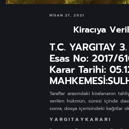
NISAN 27, 2021
Kiracıya Ver
T.C. YARGITAY 3.
Esas No: 2017/6
Karar Tarihi: 05.
MAHKEMESİ:SUL
Taraflar arasındaki kiralananın ta
verilen hükmün, süresi içinde dava
sonra, dosya içerisindeki kağıtlar
Y A R G I T A Y K A R A R I