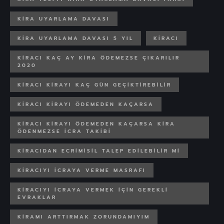
KIRA UYARLAMA DAVASI
KIRA UYARLAMA DAVASI 5 YIL
KIRACI
KIRACI KAÇ AY KIRA ÖDEMEZSE ÇIKARILIR
2020
KIRACI KIRAYI KAÇ GÜN GEÇIKTIREBILIR
KIRACI KIRAYI ÖDEMEDEN KAÇARSA
KIRACI KIRAYI ÖDEMEDEN KAÇARSA KIRA
ÖDENMEZSE ICRA TAKIBI
KIRACIDAN ECRIMISIL TALEP EDILEBILIR MI
KIRACIYI ICRAYA VERME MASRAFI
KIRACIYI ICRAYA VERMEK IÇIN GEREKLI
EVRAKLAR
KIRAMI ARTTIRMAK ZORUNDAMIYIM