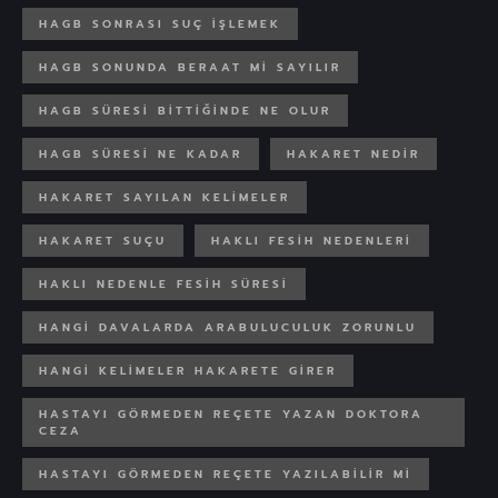
HAGB SONRASI SUÇ IŞLEMEK
HAGB SONUNDA BERAAT MI SAYILIR
HAGB SÜRESI BITTIĞINDE NE OLUR
HAGB SÜRESI NE KADAR
HAKARET NEDIR
HAKARET SAYILAN KELIMELER
HAKARET SUÇU
HAKLI FESIH NEDENLERI
HAKLI NEDENLE FESIH SÜRESI
HANGI DAVALARDA ARABULUCULUK ZORUNLU
HANGI KELIMELER HAKARETE GIRER
HASTAYI GÖRMEDEN REÇETE YAZAN DOKTORA
CEZA
HASTAYI GÖRMEDEN REÇETE YAZILABILIR MI