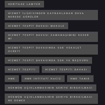
HERITAGE LAWYER
HIZMET ILIŞKISINDEN KAYNAKLANAN DAVA
NEREDE GÖRÜLÜR
HIZMET TESPIT DAVASI MAKALE
HIZMET TESPIT DAVASI ZAMANAŞIMINI KESER
MI
HIZMET TESPIT DAVASINDA SGK VEKALET
ÜCRETI
HIZMET TESPIT DAVASINDA SGK YA BAŞVURU
HIZMET TESPITI
HIZMET TESPITI DAVASI
HMK
HMK IHTIYATI HACIZ
HMK TANIK
HÜKMÜN AÇIKLANMASININ GERIYE BIRAKILMASI
HÜKMÜN AÇIKLANMASININ GERIYE BIRAKILMASI
NE DEMEK