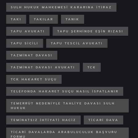
SULH HUKUK MAHKEMESI KARARINA ITIRAZ
TAKI
TAKILAR
TANIK
TAPU AVUKATI
TAPU ŞERHINDE EŞIN RIZASI
TAPU SICILI
TAPU TESCIL AVUKATI
TAZMINAT DAVASI
TAZMINAT DAVASI AVUKATI
TCK
TCK HAKARET SUÇU
TELEFONDA HAKARET SUÇU NASIL ISPATLANIR
TEMERRÜT NEDENIYLE TAHLIYE DAVASI SULH
HUKUK
TEMINATSIZ IHTIYATI HACIZ
TICARI DAVA
TICARI DAVALARDA ARABULUCULUK BAŞVURU
FORMU