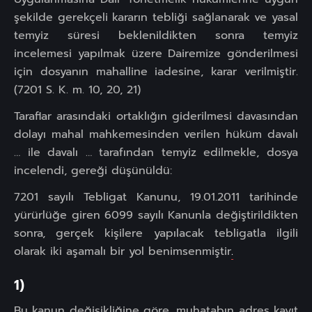
şekilde gerekçeli kararın tebliği sağlanarak ve yasal
temyiz süresi beklenildikten sonra temyiz
incelemesi yapılmak üzere Dairemize gönderilmesi
için dosyanın mahalline iadesine, karar verilmiştir.
(7201 S. K. m. 10, 20, 21)
Taraflar arasındaki ortaklığın giderilmesi davasından
dolayı mahal mahkemesinden verilen hüküm davalı
… ile davalı … tarafından temyiz edilmekle, dosya
incelendi, gereği düşünüldü:
7201 sayılı Tebligat Kanunu, 19.01.2011 tarihinde
yürürlüğe giren 6099 sayılı Kanunla değiştirildikten
sonra, gerçek kişilere yapılacak tebligatla ilgili
olarak iki aşamalı bir yol benimsenmiştir
.
1)
Bu kanun değişikliğine göre, muhatabın adres kayıt