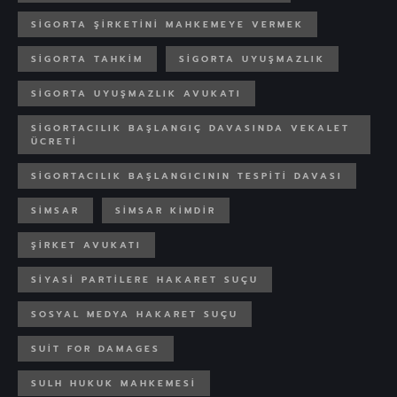
SIGORTA ŞIRKETINI MAHKEMEYE VERMEK
SIGORTA TAHKIM
SIGORTA UYUŞMAZLIK
SIGORTA UYUŞMAZLIK AVUKATI
SIGORTACILIK BAŞLANGIÇ DAVASINDA VEKALET
ÜCRETI
SIGORTACILIK BAŞLANGICININ TESPITI DAVASI
SIMSAR
SIMSAR KIMDIR
ŞIRKET AVUKATI
SIYASI PARTILERE HAKARET SUÇU
SOSYAL MEDYA HAKARET SUÇU
SUIT FOR DAMAGES
SULH HUKUK MAHKEMESI