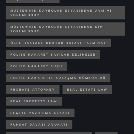
MÜŞTERININ KAYBOLAN EŞYASINDAN AVM MI
SORUMLUDUR
MÜŞTERININ KAYBOLAN EŞYASINDAN KIM
SORUMLUDUR
ÖZEL HASTANE DOKTOR HATASI TAZMINAT
POLISE HAKARET SAYILAN KELIMELER
POLISE HAKARET SUÇU
POLISE HAKARETTE UZLAŞMA MÜMKÜN MÜ
PROBATE ATTORNEY
REAL ESTATE LAW
REAL PROPERTY LAW
REÇETE YAZDIRMA CEZASI
RUHSAT DAVASI AVUKATI