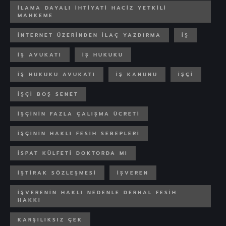
ILAMA DAYALI IHTIYATI HACIZ YETKILI
MAHKEME
INTERNET ÜZERINDEN ILAÇ YAZDIRMA
IŞ
IŞ AVUKATI
IŞ HUKUKU
İŞ HUKUKU AVUKATI
İŞ KANUNU
IŞÇI
IŞÇI BOŞ SENET
IŞÇININ FAZLA ÇALIŞMA ÜCRETI
IŞÇININ HAKLI FESIH SEBEPLERI
ISPAT KÜLFETI DOKTORDA MI
İŞTIRAK SÖZLEŞMESI
IŞVEREN
İŞVERENIN HAKLI NEDENLE DERHAL FESIH
HAKKI
KARŞILIKSIZ ÇEK