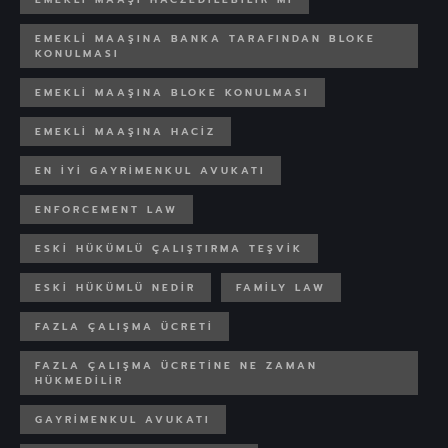
EMEKLI MAAŞINA BANKA TARAFINDAN BLOKE
KONULMASI
EMEKLI MAAŞINA BLOKE KONULMASI
EMEKLI MAAŞINA HACIZ
EN IYI GAYRIMENKUL AVUKATI
ENFORCEMENT LAW
ESKI HÜKÜMLÜ ÇALIŞTIRMA TEŞVIK
ESKI HÜKÜMLÜ NEDIR
FAMILY LAW
FAZLA ÇALIŞMA ÜCRETI
FAZLA ÇALIŞMA ÜCRETINE NE ZAMAN
HÜKMEDILIR
GAYRIMENKUL AVUKATI