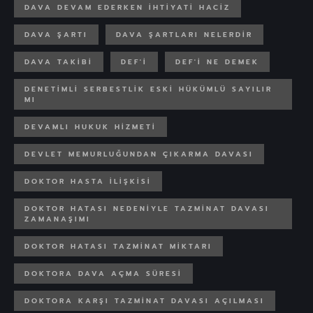
DAVA DEVAM EDERKEN IHTIYATI HACIZ
DAVA ŞARTI
DAVA ŞARTLARI NELERDIR
DAVA TAKIBI
DEF'I
DEF'I NE DEMEK
DENETIMLI SERBESTLIK ESKI HÜKÜMLÜ SAYILIR
MI
DEVAMLI HUKUK HIZMETI
DEVLET MEMURLUĞUNDAN ÇIKARMA DAVASI
DOKTOR HASTA ILIŞKISI
DOKTOR HATASI NEDENIYLE TAZMINAT DAVASI
ZAMANAŞIMI
DOKTOR HATASI TAZMINAT MIKTARI
DOKTORA DAVA AÇMA SÜRESI
DOKTORA KARŞI TAZMINAT DAVASI AÇILMASI