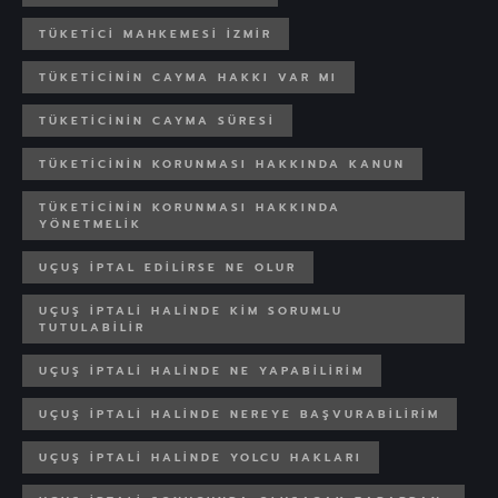
TÜKETICI MAHKEMESI IZMIR
TÜKETICININ CAYMA HAKKI VAR MI
TÜKETICININ CAYMA SÜRESI
TÜKETICININ KORUNMASI HAKKINDA KANUN
TÜKETICININ KORUNMASI HAKKINDA
YÖNETMELIK
UÇUŞ IPTAL EDILIRSE NE OLUR
UÇUŞ IPTALI HALINDE KIM SORUMLU
TUTULABILIR
UÇUŞ IPTALI HALINDE NE YAPABILIRIM
UÇUŞ IPTALI HALINDE NEREYE BAŞVURABILIRIM
UÇUŞ IPTALI HALINDE YOLCU HAKLARI