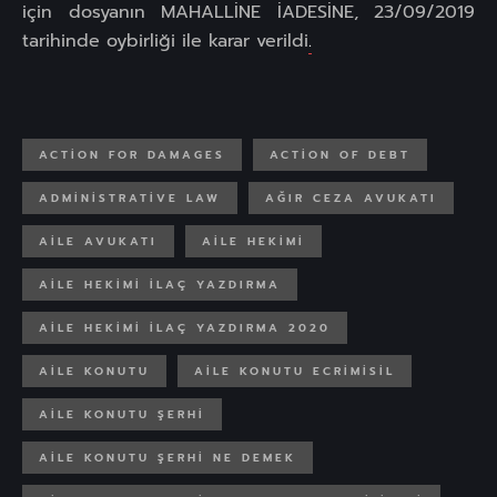
için dosyanın MAHALLİNE İADESİNE, 23/09/2019
tarihinde oybirliği ile karar verildi
.
ACTION FOR DAMAGES
ACTION OF DEBT
ADMINISTRATIVE LAW
AĞIR CEZA AVUKATI
AILE AVUKATI
AILE HEKIMI
AILE HEKIMI ILAÇ YAZDIRMA
AILE HEKIMI ILAÇ YAZDIRMA 2020
AILE KONUTU
AILE KONUTU ECRIMISIL
AILE KONUTU ŞERHI
AILE KONUTU ŞERHI NE DEMEK