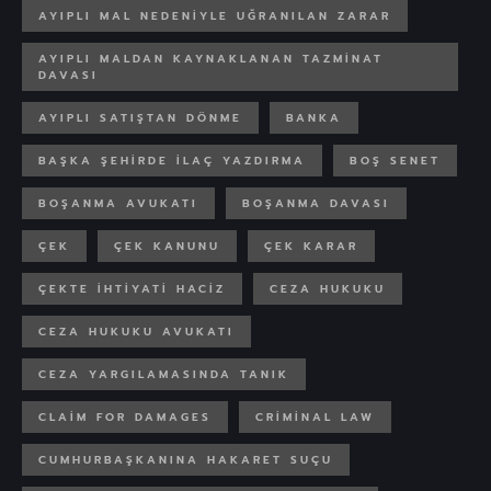
AYIPLI MAL NEDENIYLE UĞRANILAN ZARAR
AYIPLI MALDAN KAYNAKLANAN TAZMINAT
DAVASI
AYIPLI SATIŞTAN DÖNME
BANKA
BAŞKA ŞEHIRDE ILAÇ YAZDIRMA
BOŞ SENET
BOŞANMA AVUKATI
BOŞANMA DAVASI
ÇEK
ÇEK KANUNU
ÇEK KARAR
ÇEKTE IHTIYATI HACIZ
CEZA HUKUKU
CEZA HUKUKU AVUKATI
CEZA YARGILAMASINDA TANIK
CLAIM FOR DAMAGES
CRIMINAL LAW
CUMHURBAŞKANINA HAKARET SUÇU