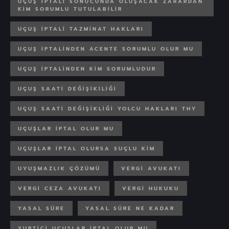
UÇUŞ IPTALI SONUCUNDA OLUŞACAK ZARARDAN
KIM SORUMLU TUTULABILIR
UÇUŞ IPTALI TAZMINAT HAKLARI
UÇUŞ IPTALINDEN ACENTE SORUMLU OLUR MU
UÇUŞ IPTALINDEN KIM SORUMLUDUR
UÇUŞ SAATI DEĞIŞIKILIĞI
UÇUŞ SAATI DEĞIŞIKLIĞI YOLCU HAKLARI THY
UÇUŞLAR IPTAL OLUR MU
UÇUŞLAR IPTAL OLURSA SUÇLU KIM
UYUŞMAZLIK ÇÖZÜMÜ
VERGI AVUKATI
VERGI CEZA AVUKATI
VERGI HUKUKU
YASAL SÜRE
YASAL SÜRE NE KADAR
YURTIÇI UÇUŞLAR IPTAL OLUR MU