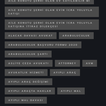
AILE KONUTU ŞERHI OLAN EV SATILABILIR MI
AILE KONUTU ŞERHI OLAN EVIN ICRA YOLUYLA
SATIŞI
AILE KONUTU ŞERHI OLAN EVIN ICRA YOLUYLA
SATIŞINA ITIRAZ DILEKÇESI
ALACAK DAVASI AVUKAT
ARABULUCULUK
ARABULUCULUK BAŞVURU FORMU 2020
ARABULUCULUK ŞARTI
ASLIYE CEZA AVUKATI
ATTORNEY
AVM
AVUKATLIK HIZMETI
AYIPLI ARAÇ
AYIPLI ARAÇ DEĞIŞIMI
AYIPLI ARAÇTA HAKLAR
AYIPLI MAL
AYIPLI MAL DAVASI