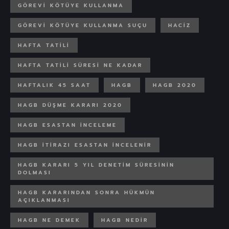
GÖREVI KÖTÜYE KULLANMA
GÖREVI KÖTÜYE KULLANMA SUÇU
HACIZ
HAFTA TATILI
HAFTA TATILI SÜRESI NE KADAR
HAFTALIK 45 SAAT
HAGB
HAGB 2020
HAGB DÜŞME KARARI 2020
HAGB ESASTAN INCELEME
HAGB ITIRAZI ESASTAN INCELENIR
HAGB KARARI 5 YIL DENETIM SÜRESININ
DOLMASI
HAGB KARARINDAN SONRA HÜKMÜN
AÇIKLANMASI
HAGB NE DEMEK
HAGB NEDIR