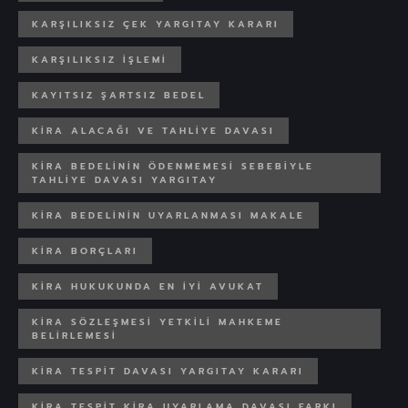
KARŞILIKSIZ ÇEK YARGITAY KARARI
KARŞILIKSIZ IŞLEMI
KAYITSIZ ŞARTSIZ BEDEL
KIRA ALACAĞI VE TAHLIYE DAVASI
KIRA BEDELININ ÖDENMEMESI SEBEBIYLE
TAHLIYE DAVASI YARGITAY
KIRA BEDELININ UYARLANMASI MAKALE
KIRA BORÇLARI
KIRA HUKUKUNDA EN IYI AVUKAT
KIRA SÖZLEŞMESI YETKILI MAHKEME
BELIRLEMESI
KIRA TESPIT DAVASI YARGITAY KARARI
KIRA TESPIT KIRA UYARLAMA DAVASI FARKI