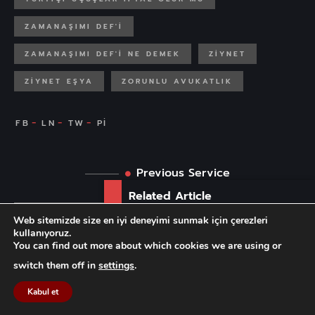
ZAMANAŞIMI DEF'I
ZAMANAŞIMI DEF'I NE DEMEK
ZIYNET
ZIYNET EŞYA
ZORUNLU AVUKATLIK
Previous Service
Related Article
Web sitemizde size en iyi deneyimi sunmak için çerezleri
Tek Taraflı İzin Uygulaması
Next Service
kullanıyoruz.
Sonucunda...
You can find out more about which cookies we are using or
İlgili Yazılar
switch them off in
settings
.
Kabul et