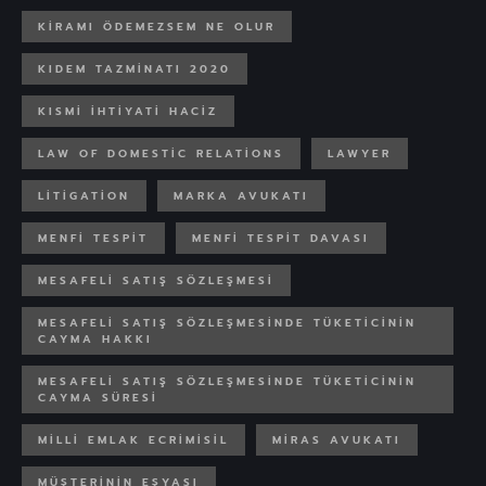
KIRAMI ÖDEMEZSEM NE OLUR
KIDEM TAZMINATI 2020
KISMI IHTIYATI HACIZ
LAW OF DOMESTIC RELATIONS
LAWYER
LITIGATION
MARKA AVUKATI
MENFI TESPIT
MENFI TESPIT DAVASI
MESAFELI SATIŞ SÖZLEŞMESI
MESAFELI SATIŞ SÖZLEŞMESINDE TÜKETICININ
CAYMA HAKKI
MESAFELI SATIŞ SÖZLEŞMESINDE TÜKETICININ
CAYMA SÜRESI
MILLI EMLAK ECRIMISIL
MIRAS AVUKATI
MÜŞTERININ EŞYASI