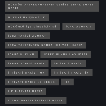
HÜKMÜN AÇIKLANMASININ GERIYE BIRAKILMASI
NEDIR
HUKUKI UYUŞMAZLIK
HÜKÜMLÜ IŞE GIREBILIR MI
ICRA AVUKATI
ICRA TAKIBI AVUKAT
ICRA TAKIBINDEN SONRA IHTIYATI HACIZ
IDARE HUKUKU
IDARE HUKUKU AVUKATI
IHBAR SÜRESI NEDIR
IHTIYATI HACIZ
IHTIYATI HACIZ HMK
IHTIYATI HACIZ IIK
IHTIYATI HACIZ NE DEMEK
IIK
IIK IHTIYATI HACIZ
ILAMA DAYALI IHTIYATI HACIZ